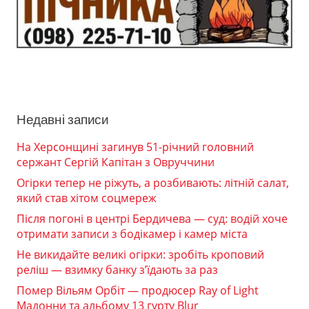
Недавні записи
На Херсонщині загинув 51-річний головний
сержант Сергій Капітан з Овруччини
Огірки тепер не ріжуть, а розбивають: літній салат,
який став хітом соцмереж
Після погоні в центрі Бердичева — суд: водій хоче
отримати записи з бодікамер і камер міста
Не викидайте великі огірки: зробіть кроповий
реліш — взимку банку з’їдають за раз
Помер Вільям Орбіт — продюсер Ray of Light
Мадонни та альбому 13 гурту Blur