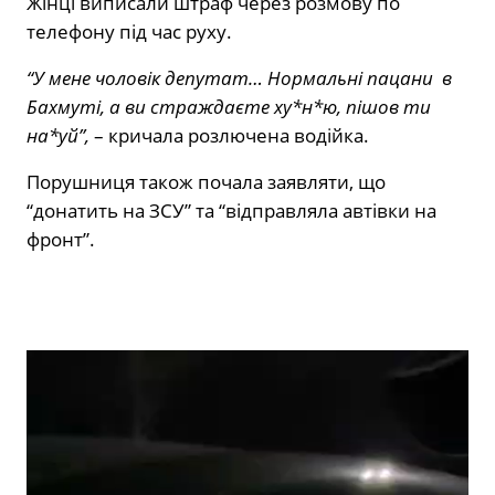
Жінці виписали штраф через розмову по
телефону під час руху.
“У мене чоловік депутат… Нормальні пацани в
Бахмуті, а ви страждаєте ху*н*ю, пішов ти
на*уй”,
– кричала розлючена водійка.
Порушниця також почала заявляти, що
“донатить на ЗСУ” та “відправляла автівки на
фронт”.