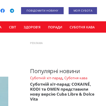
ПОВІДОМИТИ НОВИНУ
МОЯ СУБОТА
А
СВІТ
ЗДОРОВ’Я
ПОРАДИ
СУБОТНЯ КАВА
РЕКЛАМА
Популярні новини
Суботній хіт-парад
,
Суботня кава
Суботній хіт-парад: COKAINÉ,
KODI та OMEN представили
нову версію Cuba Libre & Dolce
Vita