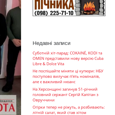
Недавні записи
Суботній хіт-парад: COKAINÉ, KODI та
OMEN представили нову версію Cuba
Libre & Dolce Vita
Не поспішайте міняти ці купюри: НБУ
поступово вилучає п’ять номіналів,
але є важливий нюанс
На Херсонщині загинув 51-річний
головний сержант Сергій Капітан з
Овруччини
Огірки тепер не ріжуть, а розбивають:
літній салат, який став хітом