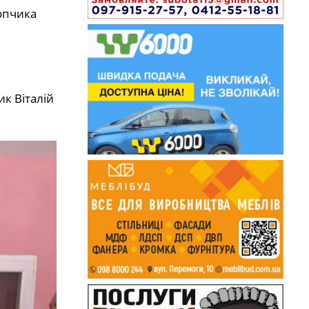
опчика
ик Віталій