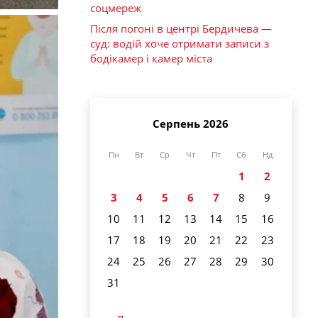
соцмереж
Після погоні в центрі Бердичева —
суд: водій хоче отримати записи з
бодікамер і камер міста
Серпень 2026
Пн
Вт
Ср
Чт
Пт
Сб
Нд
1
2
3
4
5
6
7
8
9
10
11
12
13
14
15
16
17
18
19
20
21
22
23
24
25
26
27
28
29
30
31