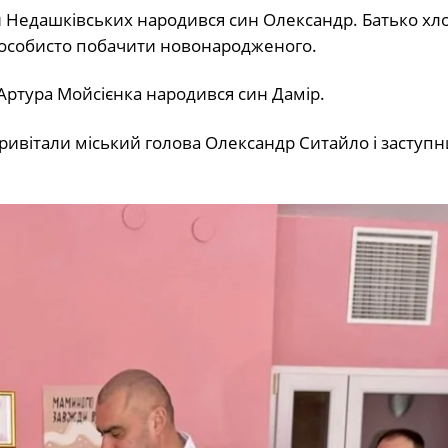
ли Недашківських народився син Олександр. Батько хл
і особисто побачити новонародженого.
 Артура Мойсієнка народився син Дамір.
привітали міський голова Олександр Ситайло і заступн