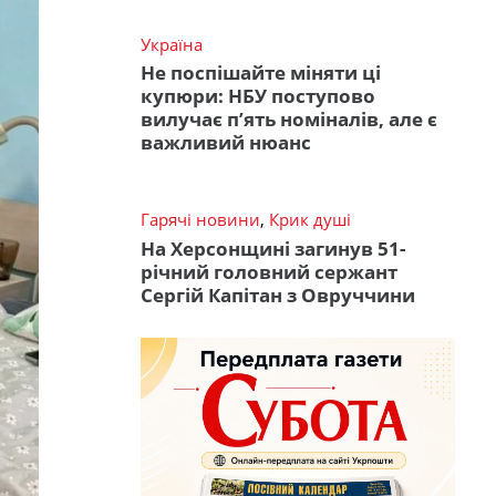
Україна
Не поспішайте міняти ці
купюри: НБУ поступово
вилучає п’ять номіналів, але є
важливий нюанс
Гарячі новини
,
Крик душі
На Херсонщині загинув 51-
річний головний сержант
Сергій Капітан з Овруччини