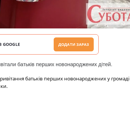
В GOOGLE
ДОДАТИ ЗАРАЗ
ивітали батьків перших новонароджених дітей.
 привітання батьків перших новонароджених у громаді
ики.