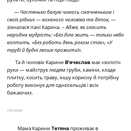
— Частенько балую чимось смачненьким і
своїх рідних
—
коханого чоловіка та діток,
—
зізналася пані Карина. –
Адже, як гласить
народна мудрість: «Без діла жить — тільки небо
коптить. «Без роботи день роком стає», «У
труді й будні легше прожити!».
Та й чоловік Карини
В’ячеслав
має «золоті»
руки — майструє людям груби, каміни, кладе
плитку, косить траву, іншу корисну й потрібну
роботу виконує для односельців і всіх
бажаючих.
РЕКЛАМА
Мама Карини
Тетяна
проживає в