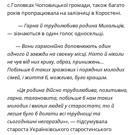
с.Головках Чоповицької громади, також багато
років пропрацювала на залізниці в Коростені.
— Гарна й трудолюбива родина Михальців
,
— зізнаються в один голос односельці.
— Вони гармонійно доповнюють один
одного й завжди на своєму місці. Ніхто й ніколи
не чув від них крику, образ, принижень…
Побільше б таких зразкових і порядних молодих
сімей, і життя б, можливо, було кращим.
«Ця родина дійсно трудолюбива, позитивна,
гарна, талановита, побільше б нам таких
молодих і вмілих людей у старостаті, то й
легше було б долати всі труднощі та
сьогоднішні негаразди»»
, — підсумувала
староста Українківського старостинського