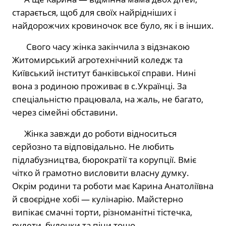
старається, щоб для своїх найрідніших і
найдорожчих кровиночок все було, як і в інших.
Свого часу жінка закінчила з відзнакою
Житомирський агротехнічний коледж та
Київський інститут банківської справи. Нині
вона з родиною проживає в с.Українці. За
спеціальністю працювала, на жаль, не багато,
через сімейні обставини.
Жінка завжди до роботи відноситься
серйозно та відповідально. Не любить
підлабузництва, бюрократії та корупції. Вміє
чітко й грамотно висловити власну думку.
Окрім родини та роботи має Карина Анатоліївна
й своєрідне хобі — кулінарію. Майстерно
випікає смачні торти, різноманітні тістечка,
рулети, булочки та піци тощо.