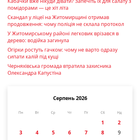
Кабачки вже нікуди дівати? Запечіть їх для салату з
помідорами — це хіт літа
Скандал у ліцеї на Житомирщині отримав
продовження: чому поліція не склала протокол
У Житомирському районі легковик врізався в
дерево: водійка загинула
Огірки ростуть гачком: чому не варто одразу
сипати калій під кущі
Черняхівська громада втратила захисника
Олександра Капустіна
Серпень 2026
Пн
Вт
Ср
Чт
Пт
Сб
Нд
1
2
3
4
5
6
7
8
9