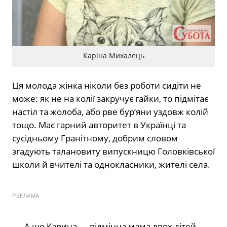
Каріна Михалець
Ця молода жінка ніколи без роботи сидіти не
може: як не на колії закручує гайки, то підмітає
настіл та жолоба, або рве бур’яни уздовж колій
тощо. Має гарний авторитет в Українці та
сусідньому Гранітному, добрим словом
згадують талановиту випускницю Головківської
школи й вчителі та однокласники, жителі села.
РЕКЛАМА
А ще Карина — відмінна мама двох дітей,