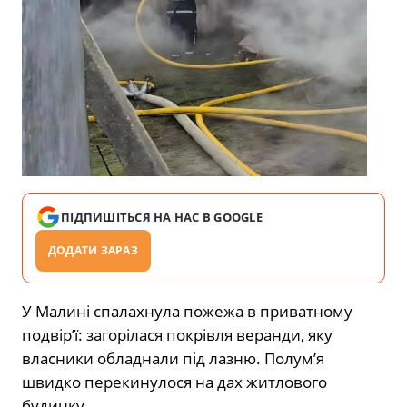
ПІДПИШІТЬСЯ НА НАС В GOOGLE
ДОДАТИ ЗАРАЗ
У Малині спалахнула пожежа в приватному
подвір’ї: загорілася покрівля веранди, яку
власники обладнали під лазню. Полум’я
швидко перекинулося на дах житлового
будинку.