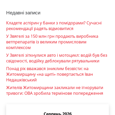
Недавні записи
Кладете аспірин у банки з помідорами? Сучасні
рекомендації радять відмовитися
У Звягелі за 150 млн грн продають виробника
ветпрепаратів із великим промисловим
комплексом
У Звягелі зіткнулися авто і мотоцикл: водій був без
свідомості, водійку деблокували рятувальники
Понад рік вважався зниклим безвісти: на
Житомирщину «на щиті» повертається Іван
Недашківський
Жителів Житомирщини закликали не ігнорувати
тривоги: ОВА зробила термінове попередження
Серпень 2026