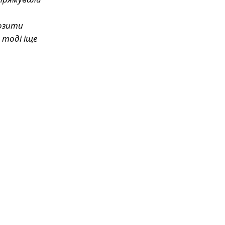
ь
возити
 тоді іще