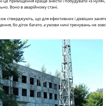
е приміщення краще знести і побудувати «з нуля», 
ьно. Воно в аварійному стані.
стверджують, що для ефективних і дієвіших занять
ння, бо діток багато, а умови нині тренувань не зовс