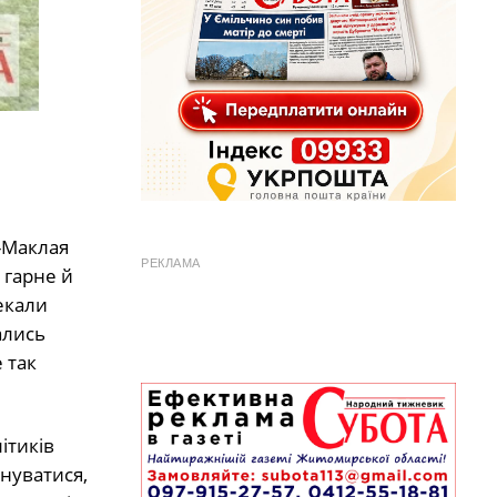
-Маклая
РЕКЛАМА
 гарне й
екали
ались
 так
ітиків
йнуватися,