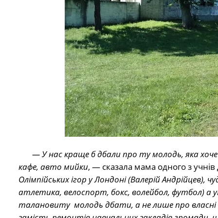
— У нас краще б дбали про ту молодь, яка хоче й
кафе, авто мийки
, — сказала мама одного з учн
Олімпійських ігор у Лондоні (Валерій Андрійцев), 
атлетика, велоспорт, бокс, волейбол, футбол) а 
талановиту молодь дбати, а не лише про власні
замість ремонтів навчальних закладів громади, щ