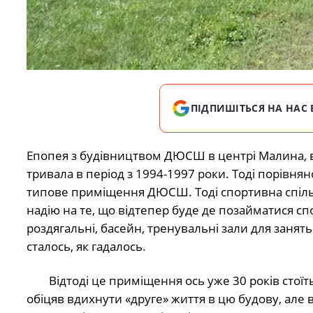
ПІДПИШІТЬСЯ НА НАС 
Епопея з будівництвом ДЮСШ в центрі Малина, в
тривала в період з 1994-1997 роки. Тоді порів
типове приміщення ДЮСШ. Тоді спортивна спільно
надію на те, що відтепер буде де позайматися с
роздягальні, басейн, тренувальні зали для занят
сталось, як гадалось.
Відтоді це приміщення ось уже 30 років стоїть б
обіцяв вдихнути «друге» життя в цю будову, але 