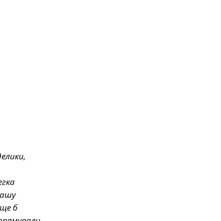
елики,
егка
нашу
ще б
спрямували