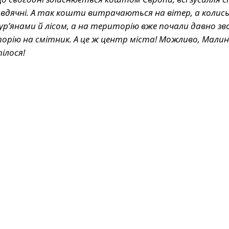
б вдячні. А так кошти витрачаються на вітер, а колис
р’янами й лісом, а на територію вже почали давно з
ію на смітник. А це ж центр міста! Можливо, Малин
тілося!