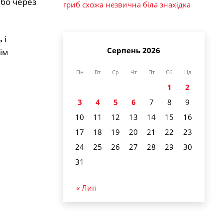
бо через
гриб схожа незвична біла знахідка
 і
Серпень 2026
ім
Пн
Вт
Ср
Чт
Пт
Сб
Нд
1
2
3
4
5
6
7
8
9
10
11
12
13
14
15
16
17
18
19
20
21
22
23
24
25
26
27
28
29
30
31
« Лип