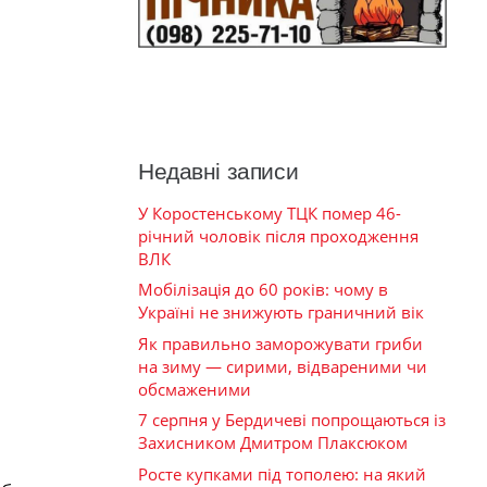
Недавні записи
У Коростенському ТЦК помер 46-
річний чоловік після проходження
ВЛК
Мобілізація до 60 років: чому в
Україні не знижують граничний вік
Як правильно заморожувати гриби
на зиму — сирими, відвареними чи
обсмаженими
7 серпня у Бердичеві попрощаються із
Захисником Дмитром Плаксюком
Росте купками під тополею: на який