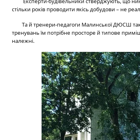
Експерти-будівельники стверджують, що нині ц
стільки років проводити якісь добудови – не реал
Та й тренери-педагоги Малинської ДЮСШ також 
тренувань їм потрібне просторе й типове приміще
належні.