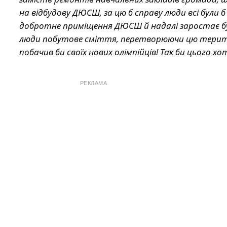
на відбудову ДЮСШ, за цю б справу люди всі були 
добротне приміщення ДЮСШ й надалі заростає бу
люди побутове сміття, перетворюючи цю територ
побачив би своїх нових олімпійців! Так би цього хо
РЕКЛАМА