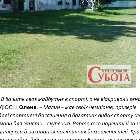
 бачить своє майбутнє в спорті, а не відкривали генд
ів ДЮСШ
Олена
. –
Малин – має своїх чемпіонів, призерів
чудові спортивні досягнення в багатьох видах спорту (л
умови для занять – скупенькі. Варто вже нарешті й за 
 інтереси й виконання політичних домовленостей. Кра
о сьогодні здійснюється коштом Європи, всі зусилля 