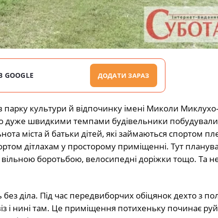
В GOOGLE
ДОДАТИ ЗАРАЗ
 парку культури й відпочинку імені Миколи Миклухо
няно дуже швидкими темпами будівельники побудували
та міста й батьки дітей, які займаються спортом пл
портом дітлахам у просторому приміщенні. Тут планув
ь вільною боротьбою, велосипедні доріжки тощо. Та не
ез діла. Під час передвиборчих обіцянок дехто з пол
віз і нині там. Це приміщення потихеньку починає ру