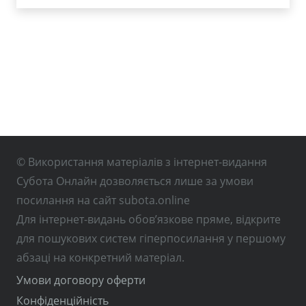
© Використання матеріалів з інтернет-видання
Субота Онлайн дозволяється лише за умови
посилання на сайт subota.online
Для інтернет-видань обов’язкове пряме, відкрите
для пошукових систем гіперпосилання у першому
абзаці на конкретний матеріал.
Умови договору оферти
Конфіденційність