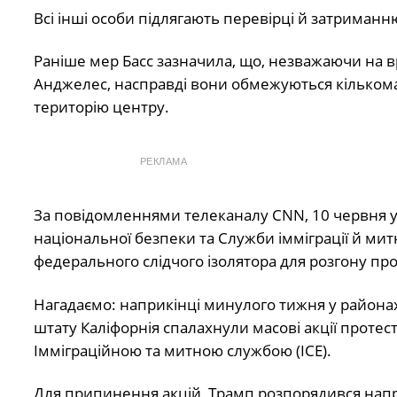
Всі інші особи підлягають перевірці й затриманн
Раніше мер Басс зазначила, що, незважаючи на в
Анджелес, насправді вони обмежуються кількома
територію центру.
РЕКЛАМА
За повідомленнями телеканалу CNN, 10 червня у 
національної безпеки та Служби імміграції й мит
федерального слідчого ізолятора для розгону пр
Нагадаємо: наприкінці минулого тижня у районах
штату Каліфорнія спалахнули масові акції протес
Імміграційною та митною службою (ICE).
Для припинення акцій, Трамп розпорядився напра