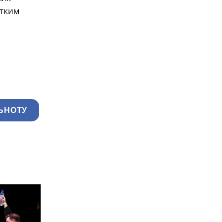
стким
ЬНОТУ