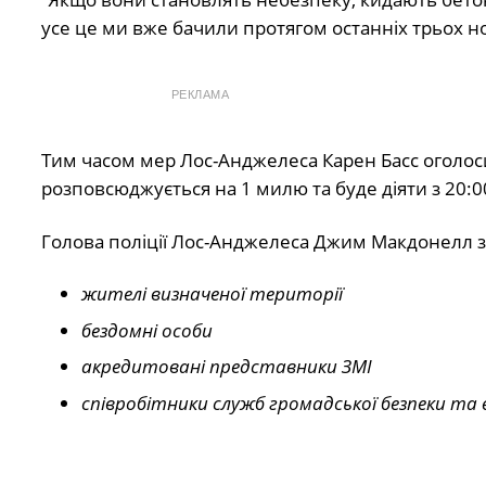
усе це ми вже бачили протягом останніх трьох ноч
РЕКЛАМА
Тим часом мер Лос-Анджелеса Карен Басс оголоси
розповсюджується на 1 милю та буде діяти з 20:0
Голова поліції Лос-Анджелеса Джим Макдонелл з
жителі визначеної території
бездомні особи
акредитовані представники ЗМІ
співробітники служб громадської безпеки та