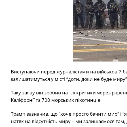
Виступаючи перед журналістами на військовій ба
залишатимуться у місті “доти, доки не буде миру”
Таку заяву він зробив на тлі критики через ріше
Каліфорнії та 700 морських піхотинців.
Трамп зазначив, що “хоче просто бачити мир” і “
натяк на відсутність миру – ми залишаємося там,