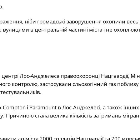
ю.
раження, ніби громадські заворушення охопили весь 
 вулицями в центральній частині міста і не охоплюю
центрі Лос-Анджелеса правоохоронці Нацгвардії, Мін
ного контролю, застосували сльозогінний газ поблизу
отестувальників.
 Compton і Paramount в Лос-Анджелесі, а також інших 
ту. Причиною стала велика кількість затримань мігран
вити до міста 2000 солдатів Нацгвардії та 700 морсь