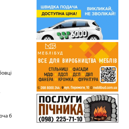
бовці
оча б