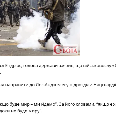
зі Ендрюс, голова держави заявив, що військовослуж
.
ння направити до Лос-Анджелесу підрозділи Нацгвардії
якщо буде мир – ми йдемо”. За його словами, “якщо є х
 доки не буде миру”.