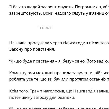
“І багато людей заарештовують. Погромників, або
заарештовують. Вони надовго сядуть у в’язницю”,
РЕКЛАМА
Ця заява пролунала через кілька годин після того
Закону про повстання.
“Якщо буде повстання – я, безумовно, його задію.
Коментуючи можливі правила залучення військових
роблять усе те, що ви бачили протягом останніх т
Крім того, Трамп наголосив, що Нацгвардія залиш
потенційну загрозу для безпеки.
“Якщо вони становлять небезпеку, кидають бето