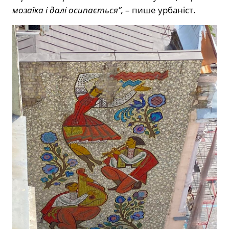
мозаїка і далі осипається”,
– пише урбаніст.