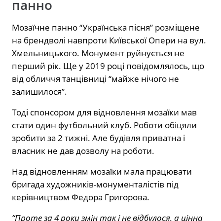
панно
Мозаїчне панно “Українська пісня” розміщене
на брендволі навпроти Київської Опери на вул.
Хмельницького. Монумент руйнується не
перший рік. Ще у 2019 році повідомлялось, що
від обличчя танцівниці “майже нічого не
залишилося”.
Тоді спонсором для відновлення мозаїки мав
стати один футбольний клуб. Роботи обіцяли
зробити за 2 тижні. Але будівля приватна і
власник не дав дозволу на роботи.
Над відновленням мозаїки мала працювати
бригада художників-монументалістів під
керівництвом Федора Григорова.
“Проте за 4 роки змін так і не відбулося, а цінна