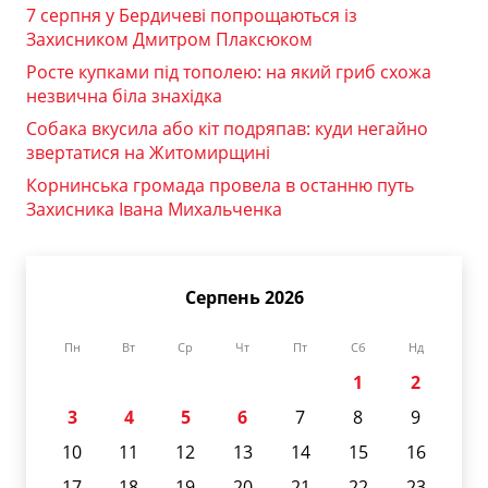
7 серпня у Бердичеві попрощаються із
Захисником Дмитром Плаксюком
Росте купками під тополею: на який гриб схожа
незвична біла знахідка
Собака вкусила або кіт подряпав: куди негайно
звертатися на Житомирщині
Корнинська громада провела в останню путь
Захисника Івана Михальченка
Серпень 2026
Пн
Вт
Ср
Чт
Пт
Сб
Нд
1
2
3
4
5
6
7
8
9
10
11
12
13
14
15
16
17
18
19
20
21
22
23