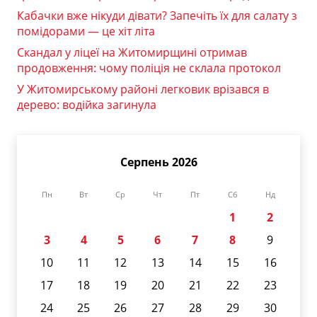
Кабачки вже нікуди дівати? Запечіть їх для салату з
помідорами — це хіт літа
Скандал у ліцеї на Житомирщині отримав
продовження: чому поліція не склала протокол
У Житомирському районі легковик врізався в
дерево: водійка загинула
Серпень 2026
Пн
Вт
Ср
Чт
Пт
Сб
Нд
1
2
3
4
5
6
7
8
9
10
11
12
13
14
15
16
17
18
19
20
21
22
23
24
25
26
27
28
29
30