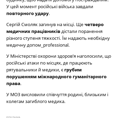
У цей момент російські війська завдали
повторного удару
.
Сергій Смоляк загинув на місці. Ще
четверо
медичних працівників
дістали поранення
різного ступеня тяжкості. Їм надають необхідну
медичну допом_professional.
У Міністерстві охорони здоров’я наголосили, що
російські атаки по місцях, де працюють
рятувальники й медики, є
грубим
порушенням міжнародного гуманітарного
права
.
У МОЗ висловили співчуття родині, близьким і
колегам загиблого медика.
РЕКЛАМА