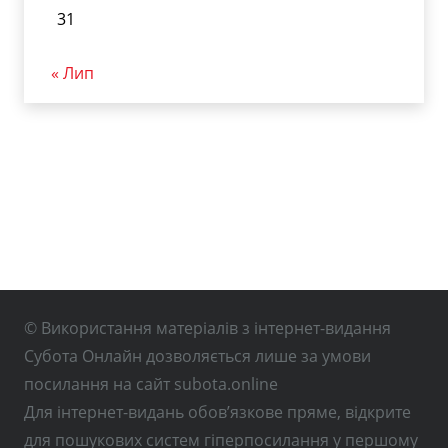
31
« Лип
© Використання матеріалів з інтернет-видання
Субота Онлайн дозволяється лише за умови
посилання на сайт subota.online
Для інтернет-видань обов’язкове пряме, відкрите
для пошукових систем гіперпосилання у першому