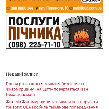
Недавні записи
Понад рік вважався зниклим безвісти: на
Житомирщину «на щиті» повертається Іван
Недашківський
Жителів Житомирщини закликали не ігнорувати
тривоги: ОВА зробила термінове попередження