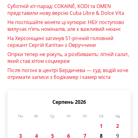
Суботній хіт-парад: COKAINÉ, KODI та OMEN
представили нову версію Cuba Libre & Dolce Vita
Не поспішайте міняти ці купюри: НБУ поступово
вилучає п’ять номіналів, але є важливий нюанс
На Херсонщині загинув 51-річний головний
сержант Сергій Капітан з Овруччини
Огірки тепер не ріжуть, а розбивають: літній салат,
який став хітом соцмереж
Після погоні в центрі Бердичева — суд: водій хоче
отримати записи з бодікамер і камер міста
Серпень 2026
Пн
Вт
Ср
Чт
Пт
Сб
Нд
1
2
3
4
5
6
7
8
9