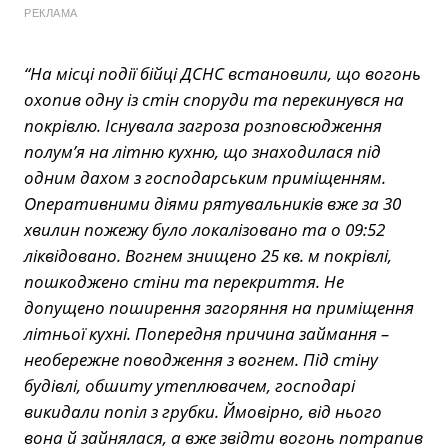
РЕКЛАМА
“На місці події бійці ДСНС встановили, що вогонь
охопив одну із стін споруди та перекинувся на
покрівлю. Існувала загроза розповсюдження
полум’я на літню кухню, що знаходилася під
одним дахом з господарським приміщенням.
Оперативними діями рятувальників вже за 30
хвилин пожежу було локалізовано та о 09:52
ліквідовано. Вогнем знищено 25 кв. м покрівлі,
пошкоджено стіни та перекриття. Не
допущено поширення загоряння на приміщення
літньої кухні. Попередня причина займання –
необережне поводження з вогнем. Під стіну
будівлі, обшиту утеплювачем, господарі
викидали попіл з грубки. Ймовірно, від нього
вона й зайнялася, а вже звідти вогонь потрапив