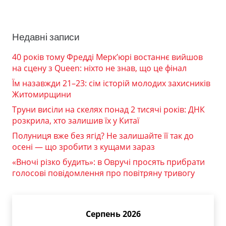
Недавні записи
40 років тому Фредді Мерк’юрі востаннє вийшов
на сцену з Queen: ніхто не знав, що це фінал
Їм назавжди 21–23: сім історій молодих захисників
Житомирщини
Труни висіли на скелях понад 2 тисячі років: ДНК
розкрила, хто залишив їх у Китаї
Полуниця вже без ягід? Не залишайте її так до
осені — що зробити з кущами зараз
«Вночі різко будить»: в Овручі просять прибрати
голосові повідомлення про повітряну тривогу
Серпень 2026