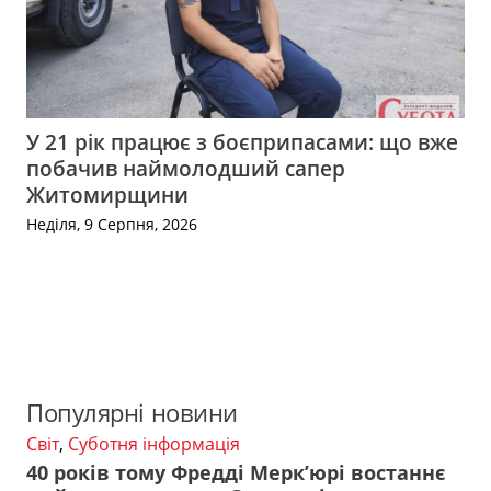
У 21 рік працює з боєприпасами: що вже
побачив наймолодший сапер
Житомирщини
Неділя, 9 Серпня, 2026
Популярні новини
Світ
,
Суботня інформація
40 років тому Фредді Мерк’юрі востаннє