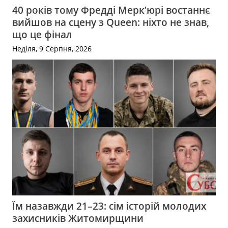
40 років тому Фредді Мерк’юрі востаннє
вийшов на сцену з Queen: ніхто не знав,
що це фінал
Неділя, 9 Серпня, 2026
Їм назавжди 21–23: сім історій молодих
захисників Житомирщини