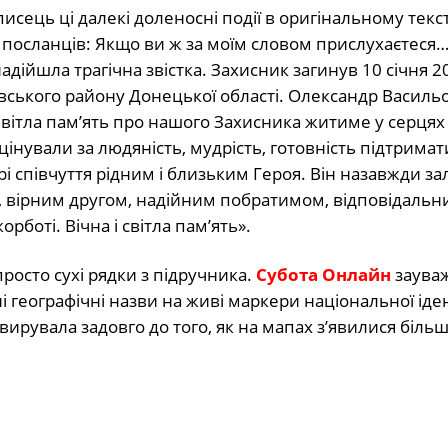
исець ці далекі доленосні події в оригінальному текс
 посланців: Якщо ви ж за моїм словом прислухаєтеся
адійшла трагічна звістка. Захисник загинув 10 січня 2
вського району Донецької області. Олександр Василь
Світла пам’ять про нашого Захисника житиме у серцях у
інували за людяність, мудрість, готовність підтримат
 співчуття рідним і близьким Героя. Він назавжди з
том, вірним другом, надійним побратимом, відповідаль
боті. Вічна і світла пам’ять».
осто сухі рядки з підручника.
Субота Онлайн
зауваж
і географічні назви на живі маркери національної іде
рувала задовго до того, як на мапах з’явилися більш