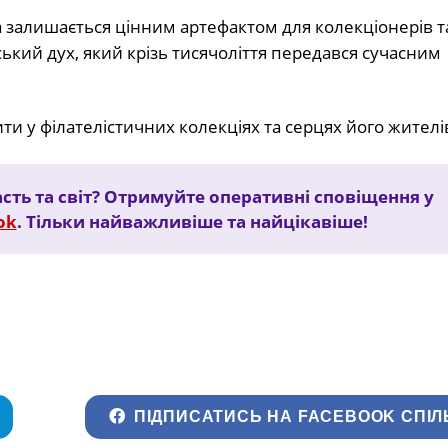
 залишається цінним артефактом для колекціонерів т
кий дух, який крізь тисячоліття передався сучасним
и у філателістичних колекціях та серцях його жителі
сть та світ? Отримуйте оперативні сповіщення у
ok
. Тільки найважливіше та найцікавіше!
ПІДПИСАТИСЬ НА FACEBOOK СПІЛ