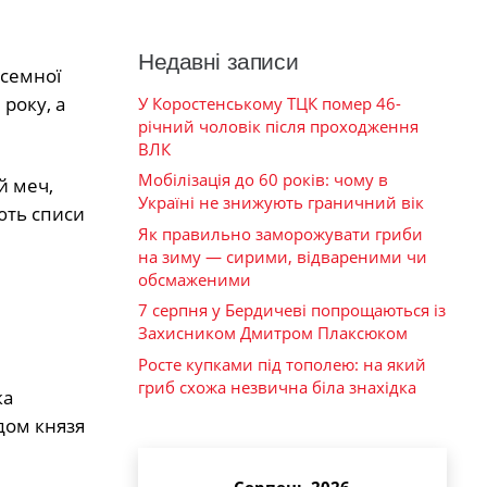
Недавні записи
исемної
року, а
У Коростенському ТЦК помер 46-
річний чоловік після проходження
ВЛК
Мобілізація до 60 років: чому в
й меч,
Україні не знижують граничний вік
ють списи
Як правильно заморожувати гриби
на зиму — сирими, відвареними чи
обсмаженими
7 серпня у Бердичеві попрощаються із
Захисником Дмитром Плаксюком
Росте купками під тополею: на який
гриб схожа незвична біла знахідка
ка
дом князя