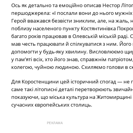
Ось як детально та емоційно описав Нестор Літоп
першоджерела: «І послали вони до нього мужніх
Герой вважався безвісти зниклим, але, на жаль, н
поблизу населеного пункту Костянтинівка Покро
багато років працював в Олевській міській раді. 
мав честь працювати й спілкуватися з ним. Його ц
допомогти у будь-яку хвилину. Висловлюємо щирі
у пам’яті всіх, хто його знав, справжнім патріо
колегою, чуйною людиною. Схиляємо голови в скор
Для Коростенщини цей історичний спогад — не пр
саме такі літописні деталі перетворюють звичайн
показуючи, що міська культура на Житомирщині ви
сучасних європейських столиць.
РЕКЛАМА