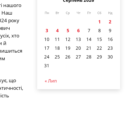
Серпень 2026
ті нашого
… Наш
Пн
Вт
Ср
Чт
Пт
Сб
Нд
024 року
1
2
ович
3
4
5
6
7
8
9
сіх, хто
10
11
12
13
14
15
16
и й
17
18
19
20
21
22
23
алишиться
24
25
26
27
28
29
30
ним
31
ує, що
« Лип
нтичності,
ість