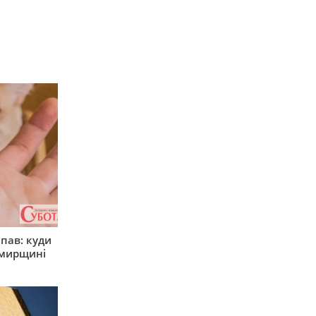
япав: куди
омирщині