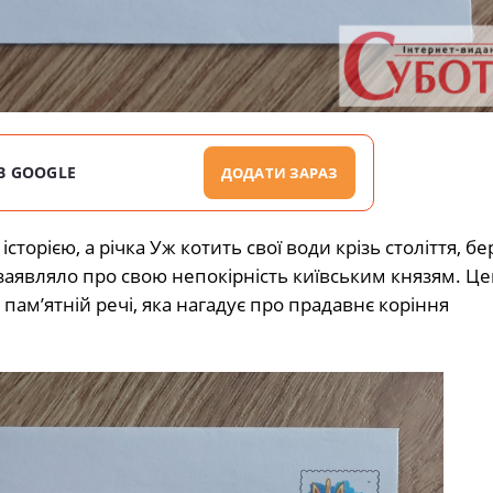
В GOOGLE
ДОДАТИ ЗАРАЗ
торією, а річка Уж котить свої води крізь століття, б
х заявляло про свою непокірність київським князям. Це
пам’ятній речі, яка нагадує про прадавнє коріння