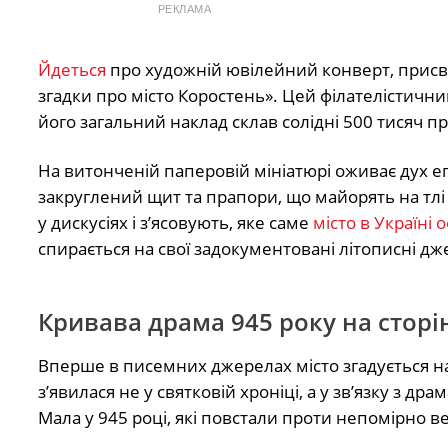
РЕКЛАМА
Йдеться
про художній ювілейний конверт, присвя
згадки про місто Коростень». Цей філателістични
його загальний наклад склав солідні 500 тисяч п
На витонченій паперовій мініатюрі оживає дух е
закруглений щит та прапори, що майорять на тлі
у дискусіях і з’ясовують, яке саме
місто в Україні
спирається на свої задокументовані літописні дж
Кривава драма 945 року на сторін
Вперше в писемних джерелах місто згадується на 
з’явилася не у святковій хроніці, а у зв’язку з
Мала у 945 році, які повстали проти непомірно в