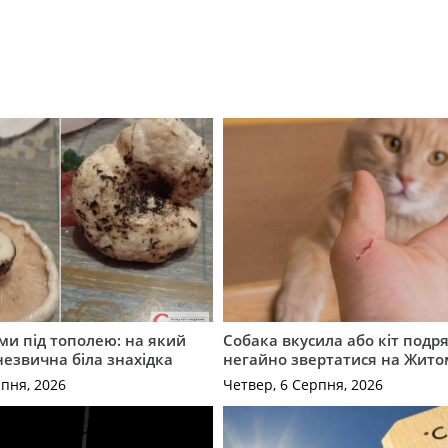
ми під тополею: на який
Собака вкусила або кіт подр
незвична біла знахідка
негайно звертатися на Жит
рпня, 2026
Четвер, 6 Серпня, 2026