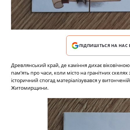
ПІДПИШІТЬСЯ НА НАС 
Древлянський край, де каміння дихає віковічною іс
пам’ять про часи, коли місто на гранітних скеля
історичний спогад матеріалізувався у витонченій 
Житомирщини.