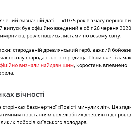
чений визначній даті — «1075 років з часу першої п
й випуск був офіційно введений в обіг 26 червня 2020 
римірників, розлетівшись листами по всьому світу.
похи: стародавній древлянський герб, важкий бойови
 частоколу стародавнього городища. Поки вчені лама
 офіційно визнали найдавнішим
, Коростень впевнено
ерела.
ках вічності
сторінках безсмертної «Повісті минулих літ». Ця згад
 драматичним повстанням волелюбних древлян під прово
еликих поборів київського володаря.