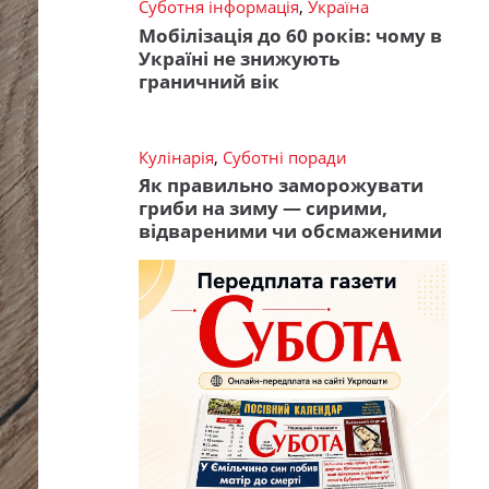
Суботня інформація
,
Україна
Мобілізація до 60 років: чому в
Україні не знижують
граничний вік
Кулінарія
,
Суботні поради
Як правильно заморожувати
гриби на зиму — сирими,
відвареними чи обсмаженими