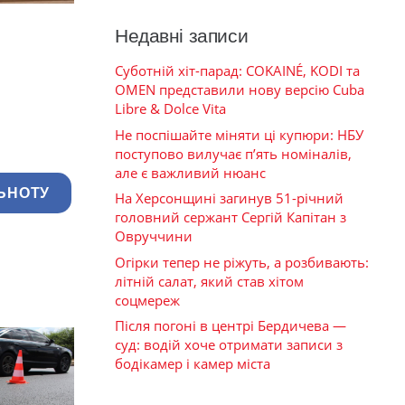
Недавні записи
Суботній хіт-парад: COKAINÉ, KODI та
OMEN представили нову версію Cuba
Libre & Dolce Vita
Не поспішайте міняти ці купюри: НБУ
поступово вилучає п’ять номіналів,
але є важливий нюанс
ЬНОТУ
На Херсонщині загинув 51-річний
головний сержант Сергій Капітан з
Овруччини
Огірки тепер не ріжуть, а розбивають:
літній салат, який став хітом
соцмереж
Після погоні в центрі Бердичева —
суд: водій хоче отримати записи з
бодікамер і камер міста