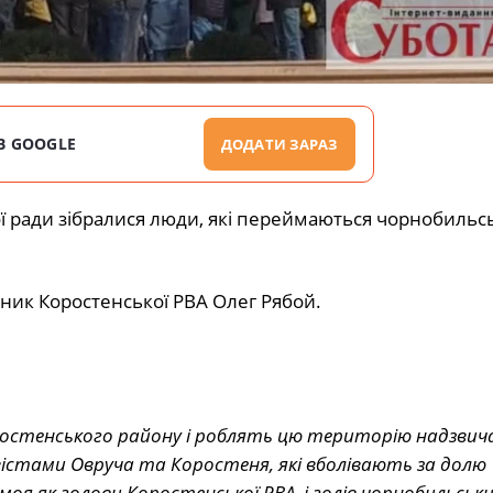
В GOOGLE
ДОДАТИ ЗАРАЗ
ої ради зібралися люди, які переймаються чорнобиль
вник Коростенської РВА Олег Рябой.
ростенського району і роблять цю територію надзвич
вістами Овруча та Коростеня, які вболівають за долю
 моя як голови Коростенської РВА, і голів чорнобильськ