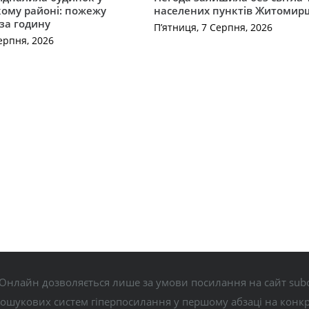
ому районі: пожежу
населених пунктів Житоми
 за годину
П’ятниця, 7 Серпня, 2026
ерпня, 2026
Онлайн дозволяється лише за умови посилання на сайт subo
пошукових систем гіперпосилання у першому абзаці на конк