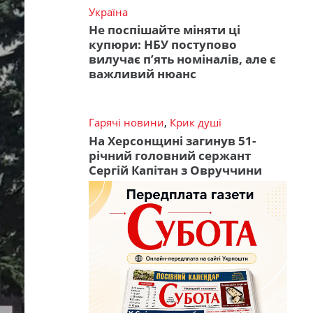
Україна
Не поспішайте міняти ці
купюри: НБУ поступово
вилучає п’ять номіналів, але є
важливий нюанс
Гарячі новини
,
Крик душі
На Херсонщині загинув 51-
річний головний сержант
Сергій Капітан з Овруччини