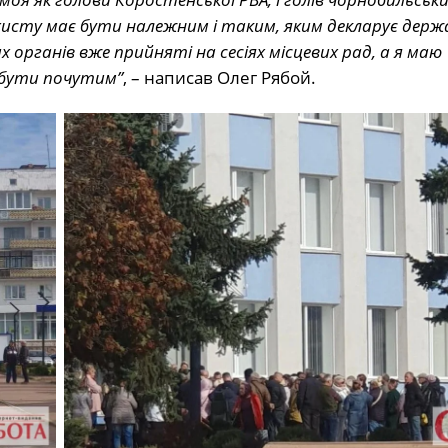
ахисту має бути належним і таким, яким декларує держ
х органів вже прийняті на сесіях місцевих рад, а я маю
 бути почутим”
, – написав Олег Рябой.