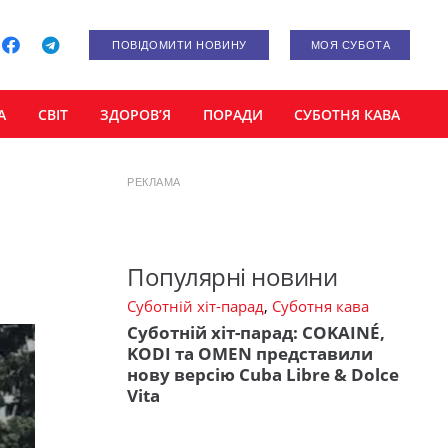
ПОВІДОМИТИ НОВИНУ
МОЯ СУБОТА
А
СВІТ
ЗДОРОВ’Я
ПОРАДИ
СУБОТНЯ КАВА
РЕКЛАМА
Популярні новини
Суботній хіт-парад
,
Суботня кава
Суботній хіт-парад: COKAINÉ,
KODI та OMEN представили
нову версію Cuba Libre & Dolce
Vita