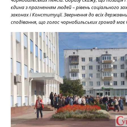
єдина з прагненням людей – рівень соціального з
законах і Конституції. Звернення до всіх державни
сподівання, що голос чорнобильських громад має