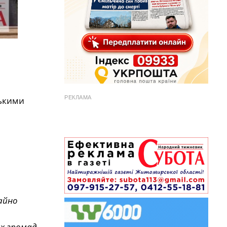
РЕКЛАМА
ськими
айно
их громад