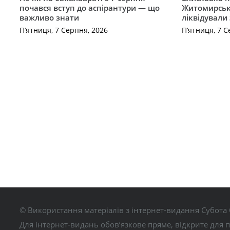
почався вступ до аспірантури — що
Житомирськ
важливо знати
ліквідували
П’ятниця, 7 Серпня, 2026
П’ятниця, 7 С
© Використання матеріалів з інтернет-видання Субота 
Для інтернет-видань обов’язкове пряме, відкрите для 