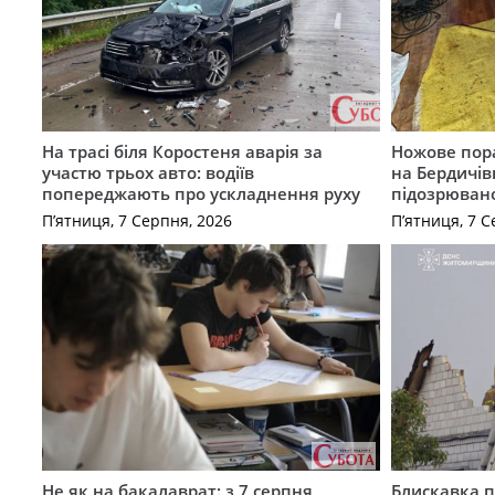
На трасі біля Коростеня аварія за
Ножове пора
участю трьох авто: водіїв
на Бердичів
попереджають про ускладнення руху
підозрюван
П’ятниця, 7 Серпня, 2026
П’ятниця, 7 С
Не як на бакалаврат: з 7 серпня
Блискавка п