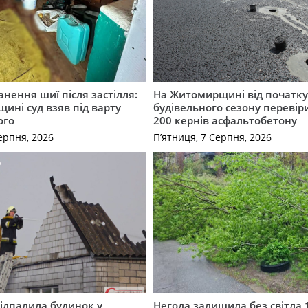
нення шиї після застілля:
На Житомирщині від початк
щині суд взяв під варту
будівельного сезону перевір
ого
200 кернів асфальтобетону
ерпня, 2026
П’ятниця, 7 Серпня, 2026
ідпалила будинок у
Негода залишила без світла 