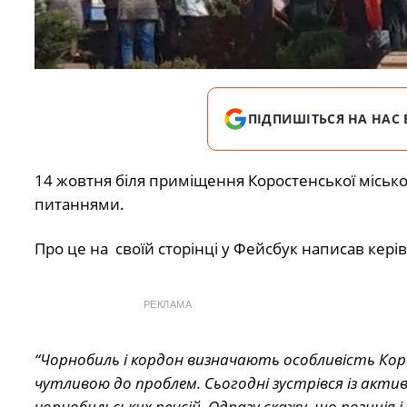
ПІДПИШІТЬСЯ НА НАС 
14 жовтня біля приміщення Коростенської міськ
питаннями.
Про це на своїй сторінці у Фейсбук написав кері
РЕКЛАМА
“Чорнобиль і кордон визначають особливість Ко
чутливою до проблем. Сьогодні зустрівся із акти
чорнобильських пенсій. Одразу скажу, що позиція і