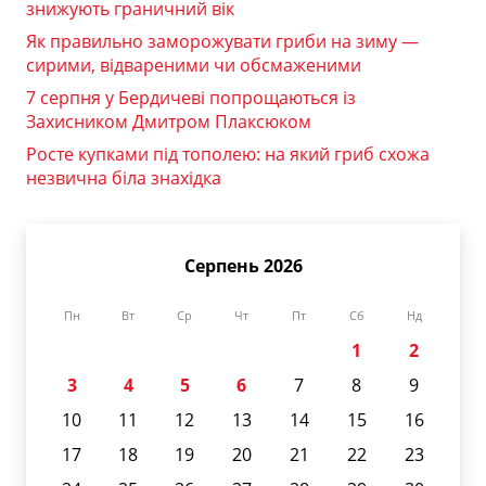
знижують граничний вік
Як правильно заморожувати гриби на зиму —
сирими, відвареними чи обсмаженими
7 серпня у Бердичеві попрощаються із
Захисником Дмитром Плаксюком
Росте купками під тополею: на який гриб схожа
незвична біла знахідка
Серпень 2026
Пн
Вт
Ср
Чт
Пт
Сб
Нд
1
2
3
4
5
6
7
8
9
10
11
12
13
14
15
16
17
18
19
20
21
22
23