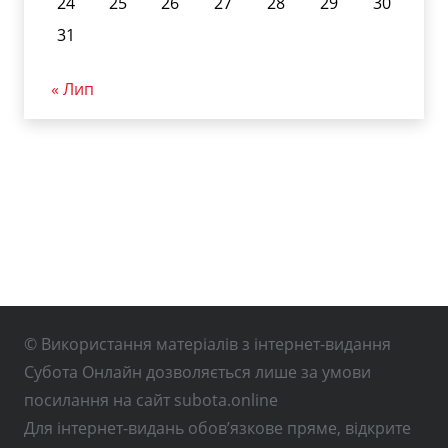
24
25
26
27
28
29
30
31
« Лип
© Використання матеріалів з інтернет-видання
Субота Онлайн дозволяється лише за умови
посилання на сайт subota.online
Для інтернет-видань обов’язкове пряме, відкрите