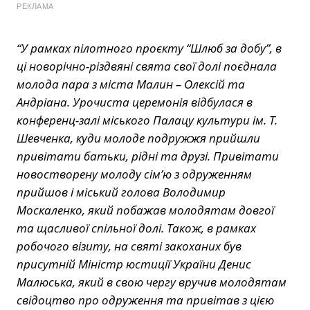
РЕКЛАМА
“У рамках пілотного проєкту “Шлюб за добу”, в
ці новорічно-різдвяні свята свої долі поєднала
молода пара з міста Малин – Олексій та
Андріана. Урочиста церемонія відбулася в
конференц-залі міського Палацу культури ім. Т.
Шевченка, куди молоде подружжя прийшли
привітати батьки, рідні та друзі. Привітати
новостворену молоду сім’ю з одруженням
прийшов і міський голова Володимир
Москаленко, який побажав молодятам довгої
та щасливої спільної долі. Також, в рамках
робочого візиту, на святі закоханих був
присутній Міністр юстиції України Денис
Малюська, який в свою чергу вручив молодятам
свідоцтво про одруження та привітав з цією