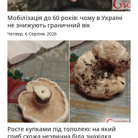
Мобілізація до 60 років: чому в Україні
не знижують граничний вік
Четвер, 6 Серпня, 2026
Росте купками під тополею: на який
гриб схожа незвична біла знахідка