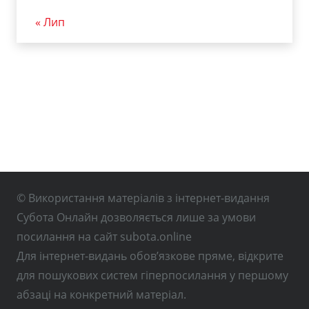
« Лип
© Використання матеріалів з інтернет-видання
Субота Онлайн дозволяється лише за умови
посилання на сайт subota.online
Для інтернет-видань обов’язкове пряме, відкрите
для пошукових систем гіперпосилання у першому
абзаці на конкретний матеріал.