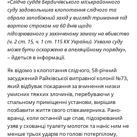
«Слідча суддя Бердичівського міськрайонного
суду задовольнила клопотання слідчого та
обрала запобіжний захід у вигляді тримання під
вартою строком на 60 днів щодо
підозрюваного у закінченому замаху на вбивство
(ч. 2 ст. 15, ч. 1 ст. 115 КК України). Ухвала суду
може бути оскаржена в апеляційному порядку»,
– йдеться в інформації.
Як відомо з клопотання слідчого, 58-річний
засуджений Райківської виправної колонії №73,
який відбуває покарання за вчинення низки
умисних тяжких злочинів, перебуваючи у
спальному приміщенні установи, вирішив
позбавити життя свого співкамерника. Рано-
вранці, коли останній ще спав, підозрюваний
узяв у схованці туалету молоток та наніс ним не
менше трьох ударів по голові потерпілому,