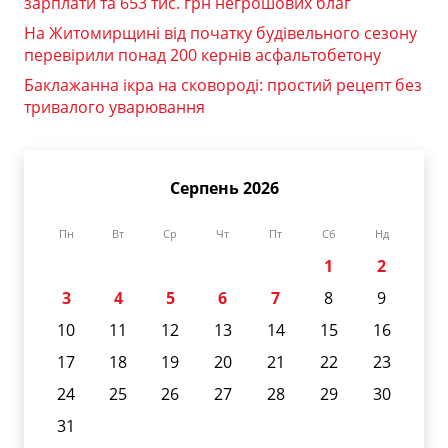
зарплати та 653 тис. грн негрошових благ
На Житомирщині від початку будівельного сезону
перевірили понад 200 кернів асфальтобетону
Баклажанна ікра на сковороді: простий рецепт без
тривалого уварювання
Серпень 2026
Пн
Вт
Ср
Чт
Пт
Сб
Нд
1
2
3
4
5
6
7
8
9
10
11
12
13
14
15
16
17
18
19
20
21
22
23
24
25
26
27
28
29
30
31