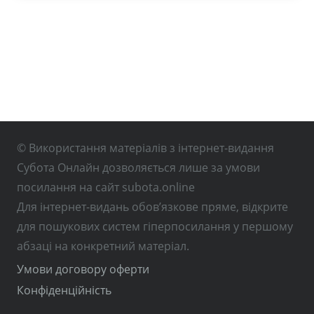
© Використання матеріалів з інтернет-видання
Субота Онлайн дозволяється лише за умови
посилання на сайт subota.online
Для інтернет-видань обов’язкове пряме, відкрите
для пошукових систем гіперпосилання у першому
абзаці на конкретний матеріал.
Умови договору оферти
Конфіденційність