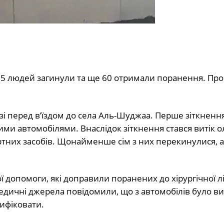
35 людей загинули та ще 60 отримали поранення. Про
озі перед в’їздом до села Аль-Шуджаа. Перше зіткненн
ми автомобілями. Внаслідок зіткнення стався витік о
ртних засобів. Щонайменше сім з них перекинулися, а
допомоги, які доправили поранених до хірургічної лі
 Медичні джерела повідомили, що з автомобілів було в
тифіковати.