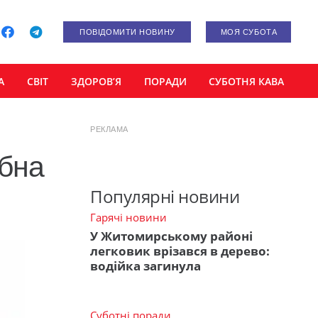
ПОВІДОМИТИ НОВИНУ
МОЯ СУБОТА
А
СВІТ
ЗДОРОВ’Я
ПОРАДИ
СУБОТНЯ КАВА
РЕКЛАМА
абна
Популярні новини
Гарячі новини
У Житомирському районі
легковик врізався в дерево:
водійка загинула
Суботні поради