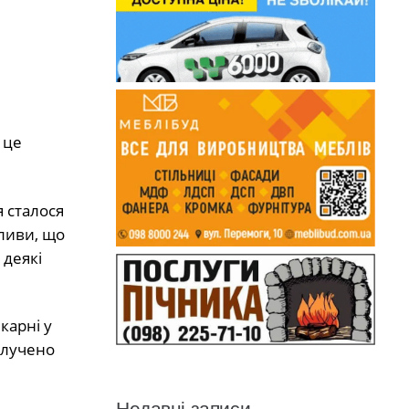
 це
я сталося
ливи, що
 деякі
карні у
илучено
Недавні записи