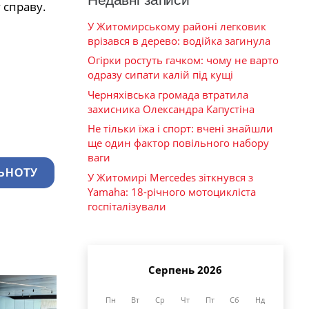
 справу.
У Житомирському районі легковик
врізався в дерево: водійка загинула
Огірки ростуть гачком: чому не варто
одразу сипати калій під кущі
Черняхівська громада втратила
захисника Олександра Капустіна
Не тільки їжа і спорт: вчені знайшли
ще один фактор повільного набору
ваги
ЬНОТУ
У Житомирі Mercedes зіткнувся з
Yamaha: 18-річного мотоцикліста
госпіталізували
Серпень 2026
Пн
Вт
Ср
Чт
Пт
Сб
Нд