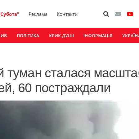
“Субота”
Реклама
Контакти
ЗИВ
ПОЛІТИКА
КРИК ДУШІ
ІНФОРМАЦІЯ
УКРАЇН
ий туман сталася масшт
ей, 60 постраждали