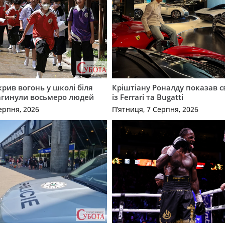
крив вогонь у школі біля
Кріштіану Роналду показав с
агинули восьмеро людей
із Ferrari та Bugatti
ерпня, 2026
П’ятниця, 7 Серпня, 2026