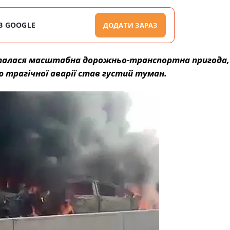
В GOOGLE
ДОДАТИ ЗАРАЗ
у сталася масштабна дорожньо-транспортна пригода,
трагічної аварії став густий туман.