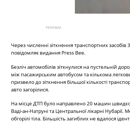
РЕКЛАМА
Через численні зіткнення транспортних засобів 
повідомляє видання Press Bee.
Безліч автомобілів зіткнулися на пустельній дор
між пасажирським автобусом та кількома легкови
призвело до зіткнення більшої кількості транспо
авто загорілися.
На місце ДТП було направлено 20 машин швидкої 
Ваді-ан-Натруні та Центральної лікарні Нубарії.
обгорілі тіла. Більшість загиблих не вдалося іден