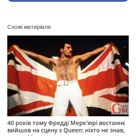
Схожі матеріали
40 років тому Фредді Мерк’юрі востаннє
вийшов на сцену з Queen: ніхто не знав,