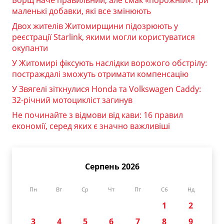
маленькі добавки, які все змінюють
Двох жителів Житомирщини підозрюють у
реєстрації Starlink, якими могли користуватися
окупанти
У Житомирі фіксують наслідки ворожого обстрілу:
постраждалі зможуть отримати компенсацію
У Звягелі зіткнулися Honda та Volkswagen Caddy:
32-річний мотоцикліст загинув
Не починайте з відмови від кави: 16 правил
економії, серед яких є значно важливіші
Серпень 2026
Пн
Вт
Ср
Чт
Пт
Сб
Нд
1
2
3
4
5
6
7
8
9