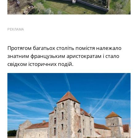
РЕКЛАМА
Протягом багатьох століть помістя належало
знатним французьким аристократам і стало
свідком історичних подій.