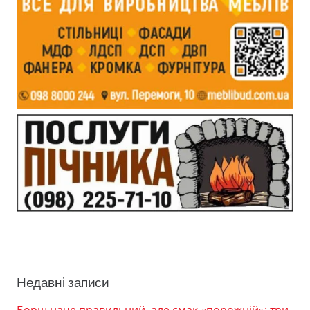
Недавні записи
Борщ наче правильний, але смак «порожній»: три