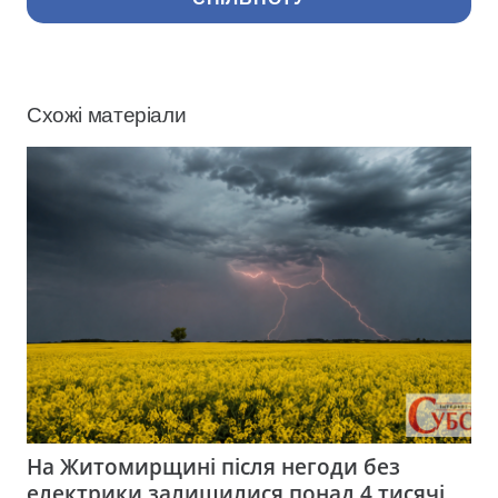
Схожі матеріали
На Житомирщині після негоди без
електрики залишилися понад 4 тисячі