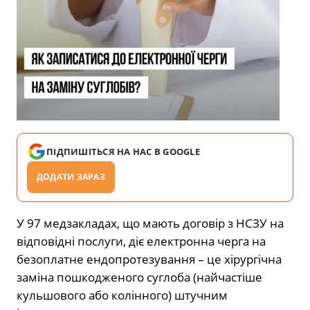
ПІДПИШІТЬСЯ НА НАС В GOOGLE
ДОДАТИ ЗАРАЗ
У 97 медзакладах, що мають договір з НСЗУ на
відповідні послуги, діє електронна черга на
безоплатне ендопротезування – це хірургічна
заміна пошкодженого суглоба (найчастіше
кульшового або колінного) штучним