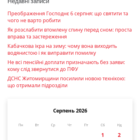
Недавні записи
Преображення Господнє 6 серпня: що святити та
чого не варто робити
Як розслабити втомлену спину перед сном: проста
вправа та застереження
Кабачкова ікра на зиму: чому вона виходить
водянистою і як виправити помилку
Не всі пенсійні доплати призначають без заяви:
кому слід звернутися до ПФУ
ДСНС Житомирщини посилили новою технікою:
що отримали підрозділи
Серпень 2026
Пн
Вт
Ср
Чт
Пт
Сб
Нд
1
2