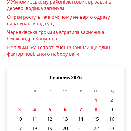
У Житомирському районі легковик врізався в
дерево: водійка загинула
Огірки ростуть гачком: чому не варто одразу
сипати калій під кущі
Черняхівська громада втратила захисника
Олександра Капустіна
Не тільки їжа і спорт: вчені знайшли ще один
фактор повільного набору ваги
Серпень 2026
Пн
Вт
Ср
Чт
Пт
Сб
Нд
1
2
3
4
5
6
7
8
9
10
11
12
13
14
15
16
17
18
19
20
21
22
23