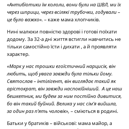
«Антибіотики їм кололи, вони були на ШВЛ, ми їх
через шприци, через всілякі трубочки, годували –
це було важко».
– каже мама хлопчиків.
Нині малюки повністю здорові і готові поїхати
додому. За 32-а дні життя встигли навчитись не
тільки самостійно їсти і дихати , а й проявляти
характер.
«Марк у нас трошки егоїстичний нарцисік, він
любить, щоб увага завжди була тільки йому.
Святослав – інтілігент, він виглядає такий як
арістократ, він завжди наспокійніший. А це наш
бешкетник, ми будем за ним постійно дивитися,
бо він такий буйний. Велика у нас сім’я вийшла,
за один раз п’ять чоловік»,
– сміються в родині.
Батьки у братиків – військові: мама майор, а