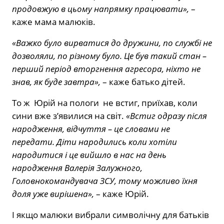
продовжую в цьому напрямку працювати»,
–
каже мама малюків.
«Важко було вирватися до дружини, по службі не
дозволяли, по різному було. Це був такий стан –
перший період вторгнення агресора, ніхто не
знав, як буде завтра»,
– каже батько дітей.
То ж Юрій на пологи не встиг, приїхав, коли
сини вже з’явилися на світ.
«Встиг одразу після
народження, відчуття – це словами не
передати. Діти народились коли хотіли
народитися і це вийшло в нас на день
народження Валерія Залужного,
Головнокомандувача ЗСУ, тому можливо їхня
доля уже вирішена»,
– каже Юрій.
І якщо малюки вибрали символічну для батьків