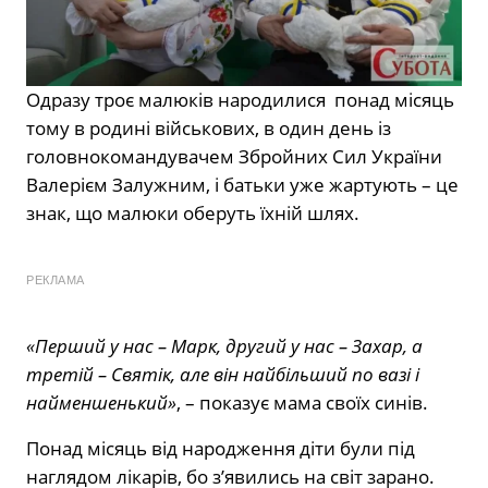
Одразу троє малюків народилися понад місяць
тому в родині військових, в один день із
головнокомандувачем Збройних Сил України
Валерієм Залужним, і батьки уже жартують – це
знак, що малюки оберуть їхній шлях.
РЕКЛАМА
«Перший у нас – Марк, другий у нас – Захар, а
третій – Святік, але він найбільший по вазі і
найменшенький»
, – показує мама своїх синів.
Понад місяць від народження діти були під
наглядом лікарів, бо з’явились на світ зарано.