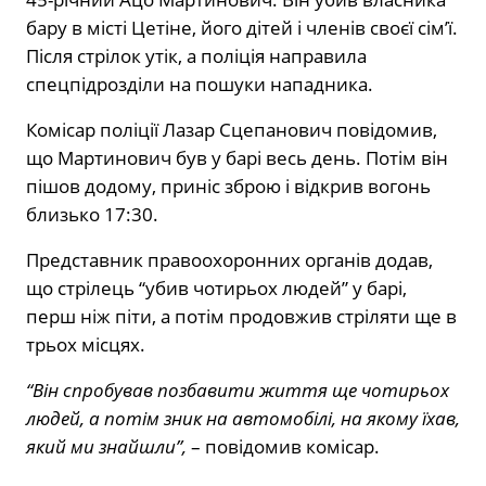
бару в місті Цетіне, його дітей і членів своєї сім’ї.
Після стрілок утік, а поліція направила
спецпідрозділи на пошуки нападника.
Комісар поліції Лазар Сцепанович повідомив,
що Мартинович був у барі весь день. Потім він
пішов додому, приніс зброю і відкрив вогонь
близько 17:30.
Представник правоохоронних органів додав,
що стрілець “убив чотирьох людей” у барі,
перш ніж піти, а потім продовжив стріляти ще в
трьох місцях.
“Він спробував позбавити життя ще чотирьох
людей, а потім зник на автомобілі, на якому їхав,
який ми знайшли”,
– повідомив комісар.