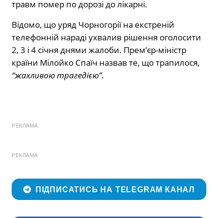
травм помер по дорозі до лікарні.
Відомо, що уряд Чорногорії на екстреній
телефонній нараді ухвалив рішення оголосити
2, 3 і 4 січня днями жалоби. Прем’єр-міністр
країни Мілойко Спаїч назвав те, що трапилося,
“жахливою трагедією”
.
РЕКЛАМА
РЕКЛАМА
ПІДПИСАТИСЬ НА TELEGRAM КАНАЛ