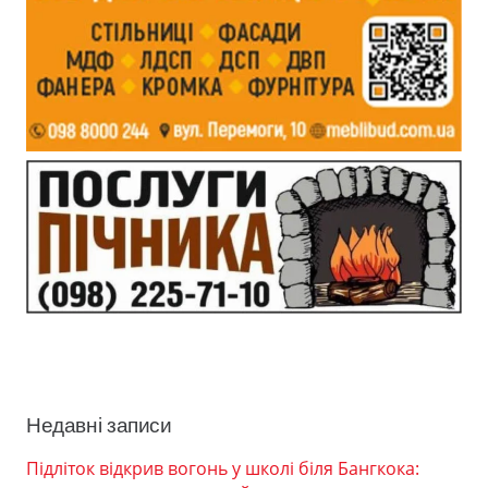
Недавні записи
Підліток відкрив вогонь у школі біля Бангкока: