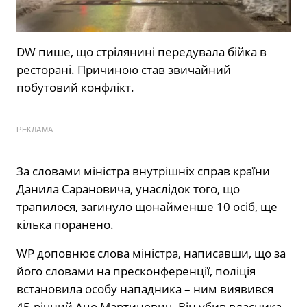
DW пише, що стрілянині передувала бійка в
ресторані. Причиною став звичайний
побутовий конфлікт.
РЕКЛАМА
За словами міністра внутрішніх справ країни
Данила Сарановича, унаслідок того, що
трапилося, загинуло щонайменше 10 осіб, ще
кілька поранено.
WP доповнює слова міністра, написавши, що за
його словами на пресконференції, поліція
встановила особу нападника – ним виявився
45-річний Ацо Мартинович. Він убив власника