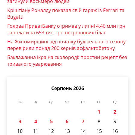
загинули восьмеро людей
Кріштіану Роналду показав свій гараж із Ferrari та
Bugatti
Голова ПриватБанку отримав у липні 4,46 млн грн
зарплати та 653 тис. грн негрошових благ
На Житомирщині від початку будівельного сезону
перевірили понад 200 кернів асфальтобетону
Баклажанна ікра на сковороді: простий рецепт без
тривалого уварювання
Серпень 2026
Пн
Вт
Ср
Чт
Пт
Сб
Нд
1
2
3
4
5
6
7
8
9
10
11
12
13
14
15
16