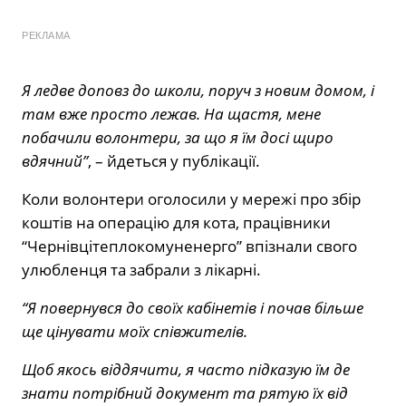
РЕКЛАМА
Я ледве доповз до школи, поруч з новим домом, і
там вже просто лежав. На щастя, мене
побачили волонтери, за що я їм досі щиро
вдячний”
, – йдеться у публікації.
Коли волонтери оголосили у мережі про збір
коштів на операцію для кота, працівники
“Чернівцітеплокомуненерго” впізнали свого
улюбленця та забрали з лікарні.
“Я повернувся до своїх кабінетів і почав більше
ще цінувати моїх співжителів.
Щоб якось віддячити, я часто підказую їм де
знати потрібний документ та рятую їх від