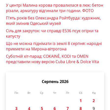
У центрі Малина корова провалилася в люк: бетон
різали, арматуру відгинали три години. ФОТО
П’ять років без Олександра Ройтбурда: художник,
який змінив Одеський музей
Сіль для закруток: чи справді Е536 псує огірки та
капусту
Що не можна піднімати із землі 8 серпня: народні
прикмети на Мирона-вітрогона
Суботній хіт-парад: COKAINÉ, KODI та OMEN
представили нову версію Cuba Libre & Dolce Vita
Серпень 2026
Пн
Вт
Ср
Чт
Пт
Сб
Нд
1
2
3
4
5
6
7
8
9