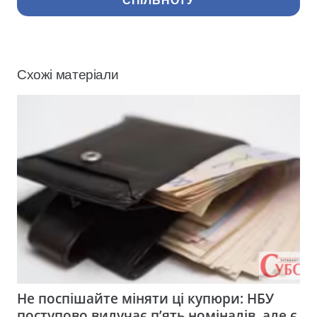
СПІЛЬНОТУ
Схожі матеріали
Не поспішайте міняти ці купюри: НБУ
поступово вилучає п’ять номіналів, але є