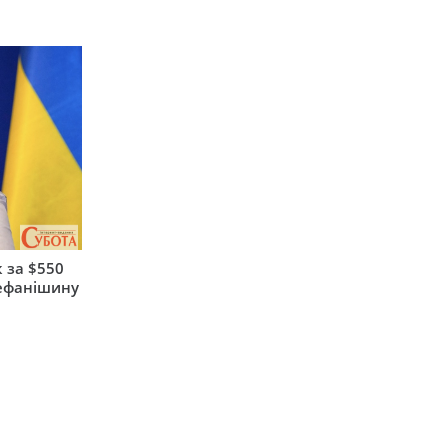
 за $550
тефанішину