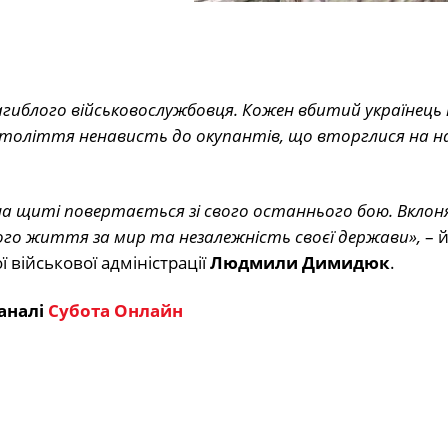
гиблого військовослужбовця. Кожен вбитий українець
 століття ненависть до окупантів, що вторглися на н
на щиті повертається зі свого останнього бою. Вклон
ого життя за мир та незалежність своєї держави»,
– й
військової адміністрації
Людмили Димидюк
.
аналі
Субота Онлайн