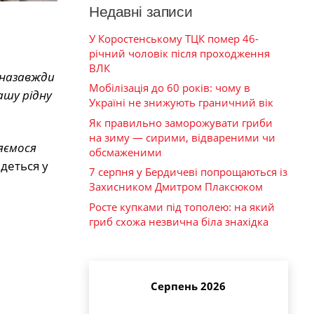
Недавні записи
У Коростенському ТЦК помер 46-
річний чоловік після проходження
ВЛК
 назавжди
Мобілізація до 60 років: чому в
ашу рідну
Україні не знижують граничний вік
Як правильно заморожувати гриби
на зиму — сирими, відвареними чи
яємося
обсмаженими
деться у
7 серпня у Бердичеві попрощаються із
Захисником Дмитром Плаксюком
Росте купками під тополею: на який
гриб схожа незвична біла знахідка
Серпень 2026