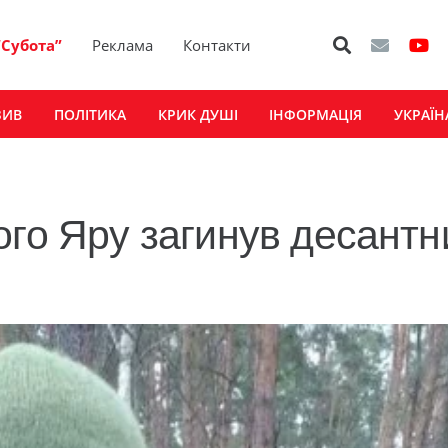
“Субота”
Реклама
Контакти
ЗИВ
ПОЛІТИКА
КРИК ДУШІ
ІНФОРМАЦІЯ
УКРАЇН
ого Яру загинув десантн