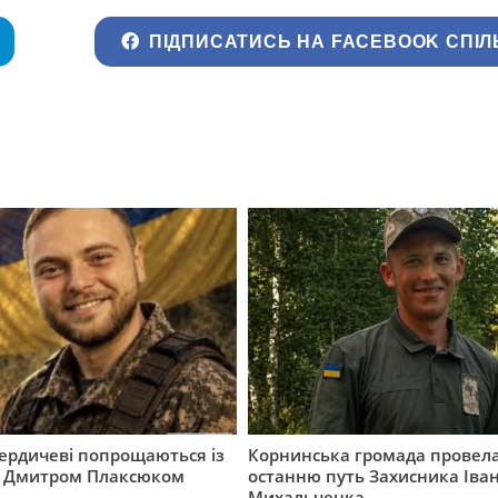
ПІДПИСАТИСЬ НА FACEBOOK СПІЛ
Бердичеві попрощаються із
Корнинська громада провела
 Дмитром Плаксюком
останню путь Захисника Іва
Михальченка