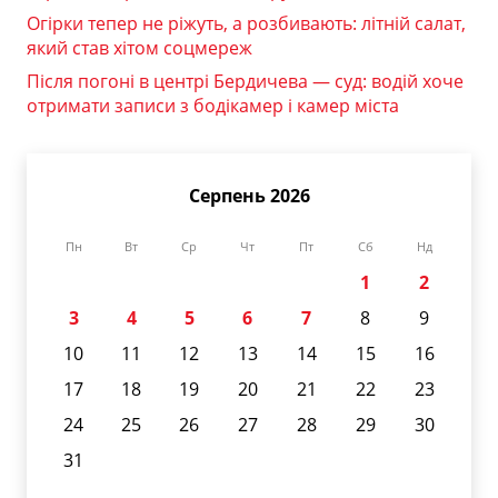
Огірки тепер не ріжуть, а розбивають: літній салат,
який став хітом соцмереж
Після погоні в центрі Бердичева — суд: водій хоче
отримати записи з бодікамер і камер міста
Серпень 2026
Пн
Вт
Ср
Чт
Пт
Сб
Нд
1
2
3
4
5
6
7
8
9
10
11
12
13
14
15
16
17
18
19
20
21
22
23
24
25
26
27
28
29
30
31