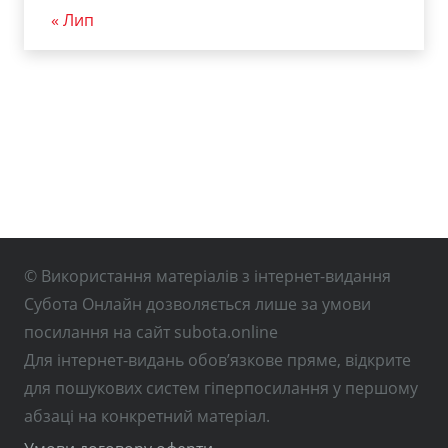
« Лип
© Використання матеріалів з інтернет-видання
Субота Онлайн дозволяється лише за умови
посилання на сайт subota.online
Для інтернет-видань обов’язкове пряме, відкрите
для пошукових систем гіперпосилання у першому
абзаці на конкретний матеріал.