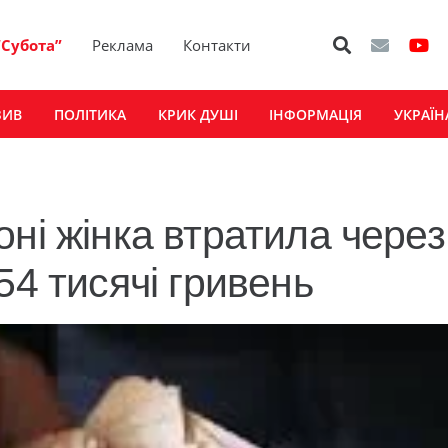
“Субота”
Реклама
Контакти
ЗИВ
ПОЛІТИКА
КРИК ДУШІ
ІНФОРМАЦІЯ
УКРАЇН
ні жінка втратила через
54 тисячі гривень