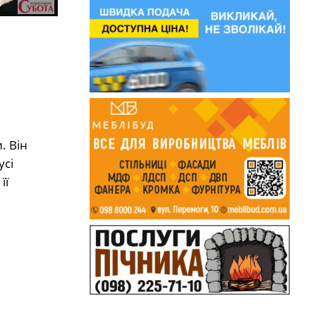
. Він
усі
її