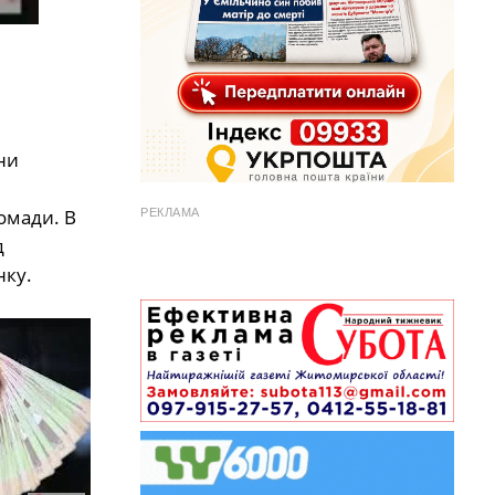
ни
омади. В
РЕКЛАМА
д
нку.