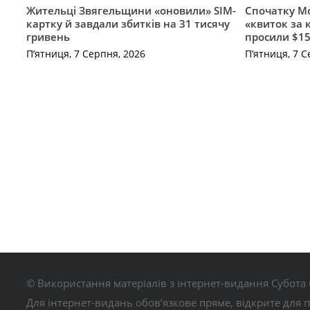
Жительці Звягельщини «оновили» SIM-
Спочатку Мо
картку й завдали збитків на 31 тисячу
«квиток за 
гривень
просили $15
П’ятниця, 7 Серпня, 2026
П’ятниця, 7 С
© Використання матеріалів з інтернет-видання Субота 
Для інтернет-видань обов’язкове пряме, відкрите для 