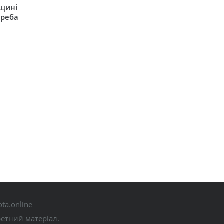
рщині
треба
ta.online
ретний матеріал.