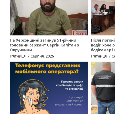
На Херсонщині загинув 51-річний
Після погон
головний сержант Сергій Капітан з
водій хоче 
Овруччини
бодікамер і
П’ятниця, 7 Серпня, 2026
П’ятниця, 7 С