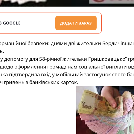
В GOOGLE
ДОДАТИ ЗАРАЗ
формаційної безпеки: днями дві жительки Бердичівщи
ь.
 допомогу для 58-річної жительки Гришковецької гр
т щодо оформлення громадянам соціальної виплати ві
ка підтвердила вхід у мобільний застосунок свого ба
 гривень з банківських карток.