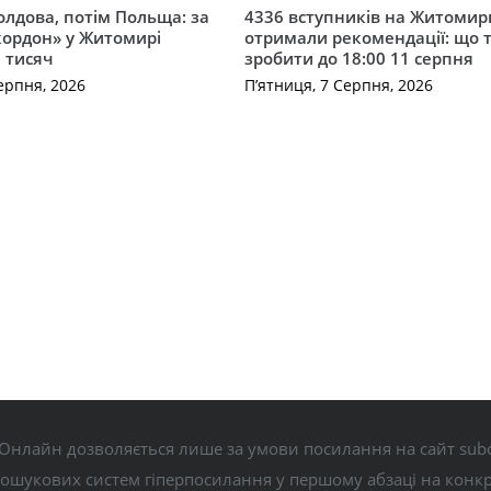
лдова, потім Польща: за
4336 вступників на Житоми
кордон» у Житомирі
отримали рекомендації: що 
 тисяч
зробити до 18:00 11 серпня
ерпня, 2026
П’ятниця, 7 Серпня, 2026
Онлайн дозволяється лише за умови посилання на сайт subo
пошукових систем гіперпосилання у першому абзаці на конк