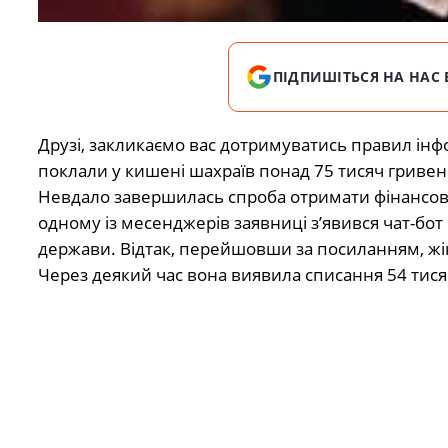
ПІДПИШІТЬСЯ НА НАС 
Друзі, закликаємо вас дотримуватись правил ін
поклали у кишені шахраїв понад 75 тисяч гривен
Невдало завершилась спроба отримати фінансову
одному із месенджерів заявниці з’явився чат-бо
держави. Відтак, перейшовши за посиланням, жін
Через деякий час вона виявила списання 54 тисяч