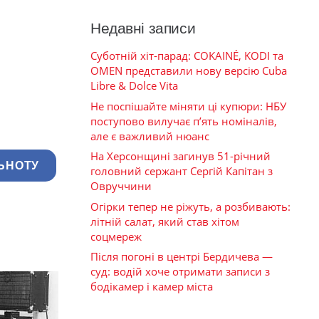
Недавні записи
Суботній хіт-парад: COKAINÉ, KODI та
OMEN представили нову версію Cuba
Libre & Dolce Vita
Не поспішайте міняти ці купюри: НБУ
поступово вилучає п’ять номіналів,
але є важливий нюанс
На Херсонщині загинув 51-річний
ЬНОТУ
головний сержант Сергій Капітан з
Овруччини
Огірки тепер не ріжуть, а розбивають:
літній салат, який став хітом
соцмереж
Після погоні в центрі Бердичева —
суд: водій хоче отримати записи з
бодікамер і камер міста