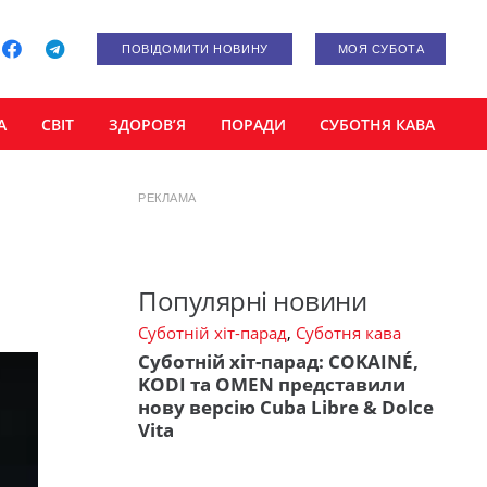
ПОВІДОМИТИ НОВИНУ
МОЯ СУБОТА
А
СВІТ
ЗДОРОВ’Я
ПОРАДИ
СУБОТНЯ КАВА
РЕКЛАМА
Популярні новини
Суботній хіт-парад
,
Суботня кава
Суботній хіт-парад: COKAINÉ,
KODI та OMEN представили
нову версію Cuba Libre & Dolce
Vita