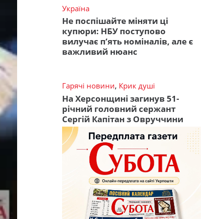
Україна
Не поспішайте міняти ці
купюри: НБУ поступово
вилучає п’ять номіналів, але є
важливий нюанс
Гарячі новини
,
Крик душі
На Херсонщині загинув 51-
річний головний сержант
Сергій Капітан з Овруччини