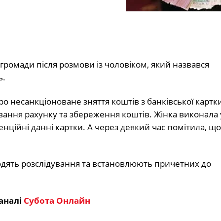
громади після розмови із чоловіком, який назвався
ь.
 несанкціоноване зняття коштів з банківської картки
ання рахунку та збереження коштів. Жінка виконала 
енційні данні картки. А через деякий час помітила, що 
одять розслідування та встановлюють причетних до
аналі
Субота Онлайн