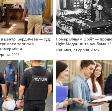
і в центрі Бердичева — суд:
Помер Вільям Орбіт — продю
отримати записи з
Light Мадонни та альбому 13 
 камер міста
П’ятниця, 7 Серпня, 2026
ерпня, 2026