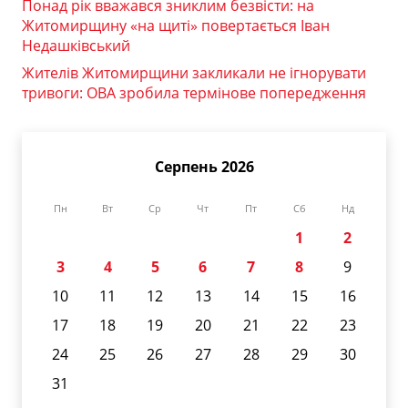
Понад рік вважався зниклим безвісти: на
Житомирщину «на щиті» повертається Іван
Недашківський
Жителів Житомирщини закликали не ігнорувати
тривоги: ОВА зробила термінове попередження
Серпень 2026
Пн
Вт
Ср
Чт
Пт
Сб
Нд
1
2
3
4
5
6
7
8
9
10
11
12
13
14
15
16
17
18
19
20
21
22
23
24
25
26
27
28
29
30
31