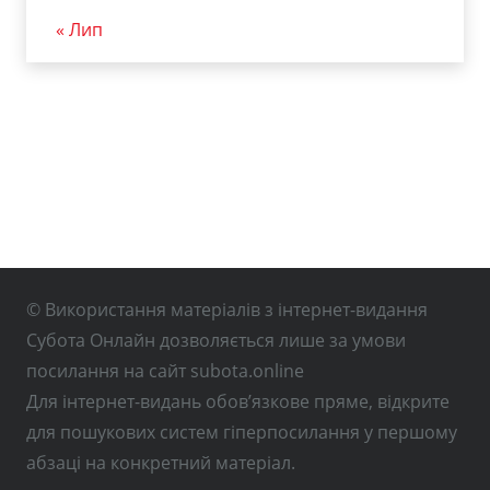
« Лип
© Використання матеріалів з інтернет-видання
Субота Онлайн дозволяється лише за умови
посилання на сайт subota.online
Для інтернет-видань обов’язкове пряме, відкрите
для пошукових систем гіперпосилання у першому
абзаці на конкретний матеріал.