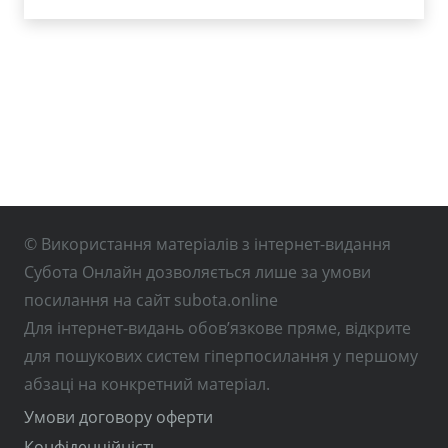
© Використання матеріалів з інтернет-видання
Субота Онлайн дозволяється лише за умови
посилання на сайт subota.online
Для інтернет-видань обов’язкове пряме, відкрите
для пошукових систем гіперпосилання у першому
абзаці на конкретний матеріал.
Умови договору оферти
Конфіденційність