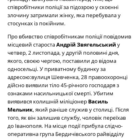
співробітники поліції за підозрою у скоєнні
злочину затримали жінку, яка перебувала у
стосунках із покійним.
Про вбивство співробітникам поліції повідомив
місцевий староста
Андрій Звягельський
у
четвер, 2 листопада, у другій половині дня,
якого, своєю чергою, поставили до відома
односельці. У приватному будинку за
адресою:вулиця Шевченка, 28 правоохоронці
дійсно виявили тіло 45-річного господаря з
ознаками насильницької смерті. Убитим
виявився колишній міліціонер
Василь
Мельник
, який раніше служив у столиці. Після
того, як він залишив службу, чоловік переїхав
до Іванополя. На місце події прибула слідчо-
оперативна група Бердичівського райвідділу