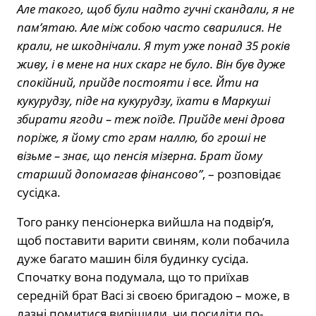
Але такого, щоб були надто гучні скандали, я не
пам’ятаю. Але між собою часто сварилися. Не
крали, не шкоднічали. Я тут уже понад 35 років
живу, і в мене на них скарг не було. Він був дуже
спокійний, прийде постояти і все. Йти на
кукурудзу, піде на кукурудзу, їхати в Маркуші
збирати ягоди – теж поїде. Прийде мені дрова
поріже, я йому сто грам наллю, бо гроші не
візьме – знає, що пенсія мізерна. Брат йому
старший допомагав фінансово”
, – розповідає
сусідка.
Того ранку пенсіонерка вийшла на подвір’я,
щоб поставити варити свиням, коли побачила
дуже багато машин біля будинку сусіда.
Спочатку вона подумала, що то приїхав
середній брат Васі зі своєю бригадою – може, в
лазні помитися вирішили, чи посидіти по-