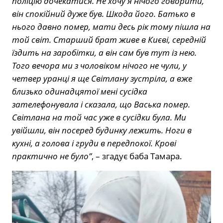
поліцію дочекатися. Не хочу я нічого говорити,
він спокійний дуже був. Шкода його. Батько в
нього давно помер, мати десь рік тому пішла на
той світ. Старший брат живе в Києві, середній
їздить на заробітки, а він сам був тут із нею.
Того вечора ми з чоловіком нічого не чули, у
четвер уранці я ще Світлану зустріла, а вже
близько одинадцятої мені сусідка
зателефонувала і сказала, що Васька помер.
Світлана на той час уже в сусідки була. Ми
увійшли, він посеред будинку лежить. Ноги в
кухні, а голова і груди в передпокої. Крові
практично не було”
, – згадує баба Тамара.