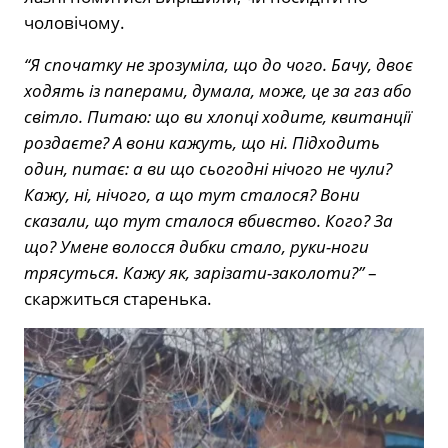
чоловічому.
“Я спочатку не зрозуміла, що до чого. Бачу, двоє
ходять із паперами, думала, може, це за газ або
світло. Питаю: що ви хлопці ходите, квитанції
роздаєте? А вони кажуть, що ні. Підходить
один, питає: а ви що сьогодні нічого не чули?
Кажу, ні, нічого, а що тут сталося? Вони
сказали, що тут сталося вбивство. Кого? За
що? Умене волосся дибки стало, руки-ноги
трясуться. Кажу як, зарізати-заколоти?”
–
скаржиться старенька.