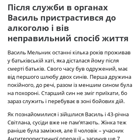
Після служби в органах
Василь пристрастився до
алкоголю і вів
неправильний спосіб життя
Василь Мельник останні кілька років проживав
у батьківській хаті, яка дісталася йому після
смерті батьків. Свого часу був одружений, має
від першого шлюбу двох синів. Перша дружина
покійного, до речі, разом із меншим сином була
на похороні. Старший син не зміг приїхати, бо
зараз служить і перебуває в зоні бойових дій.
Як познайомилися і зійшлися Василь і 43-річна
Світлана, сусіди вже не пам’ятають. Жінка теж
раніше була заміжня, але її чоловік – учасник
Антитерористичної операції – загинув ще 7