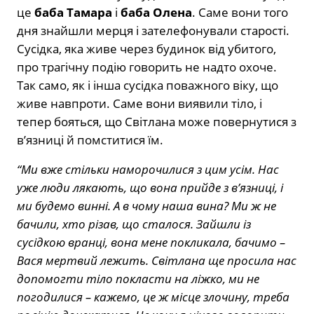
це
баба Тамара
і
баба Олена
. Саме вони того
дня знайшли мерця і зателефонували старості.
Сусідка, яка живе через будинок від убитого,
про трагічну подію говорить не надто охоче.
Так само, як і інша сусідка поважного віку, що
живе навпроти. Саме вони виявили тіло, і
тепер бояться, що Світлана може повернутися з
в’язниці й помститися їм.
“Ми вже стільки наморочилися з цим усім. Нас
уже люди лякають, що вона прийде з в’язниці, і
ми будемо винні. А в чому наша вина? Ми ж не
бачили, хто різав, що сталося. Зайшли із
сусідкою вранці, вона мене покликала, бачимо –
Вася мертвий лежить. Світлана ще просила нас
допомогти тіло покласти на ліжко, ми не
погодилися – кажемо, це ж місце злочину, треба