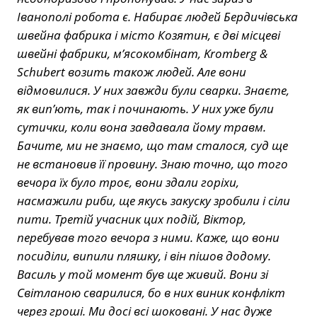
Іванополі робота є. Набирає людей Бердичівська
швейна фабрика і місто Козятин, є дві місцеві
швейні фабрики, м’ясокомбінат, Kromberg &
Schubert возить також людей. Але вони
відмовилися. У них завжди були сварки. Знаєте,
як вип’ють, так і починають. У них уже були
сутички, коли вона завдавала йому травм.
Бачите, ми не знаємо, що там сталося, суд ще
не встановив її провину. Знаю точно, що того
вечора їх було троє, вони здали горіхи,
насмажили риби, ще якусь закуску зробили і сіли
пити. Третій учасник цих подій, Віктор,
перебував того вечора з ними. Каже, що вони
посиділи, випили пляшку, і він пішов додому.
Василь у той момент був ще живий. Вони зі
Світланою сварилися, бо в них виник конфлікт
через гроші. Ми досі всі шоковані. У нас дуже