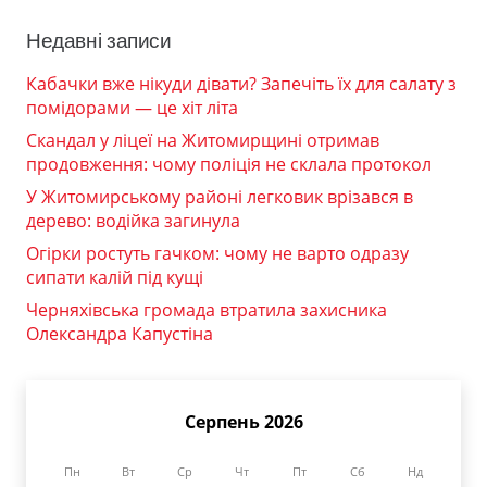
Недавні записи
Кабачки вже нікуди дівати? Запечіть їх для салату з
помідорами — це хіт літа
Скандал у ліцеї на Житомирщині отримав
продовження: чому поліція не склала протокол
У Житомирському районі легковик врізався в
дерево: водійка загинула
Огірки ростуть гачком: чому не варто одразу
сипати калій під кущі
Черняхівська громада втратила захисника
Олександра Капустіна
Серпень 2026
Пн
Вт
Ср
Чт
Пт
Сб
Нд