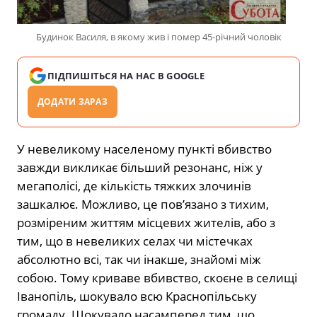
Будинок Василя, в якому жив і помер 45-річний чоловік
ПІДПИШІТЬСЯ НА НАС В GOOGLE
ДОДАТИ ЗАРАЗ
У невеликому населеному пункті вбивство
завжди викликає більший резонанс, ніж у
мегаполісі, де кількість тяжких злочинів
зашкалює. Можливо, це пов’язано з тихим,
розміреним життям місцевих жителів, або з
тим, що в невеликих селах чи містечках
абсолютно всі, так чи інакше, знайомі між
собою. Тому криваве вбивство, скоєне в селищі
Іванопіль, шокувало всю Краснопільську
громаду. Шокувало насамперед тим, що