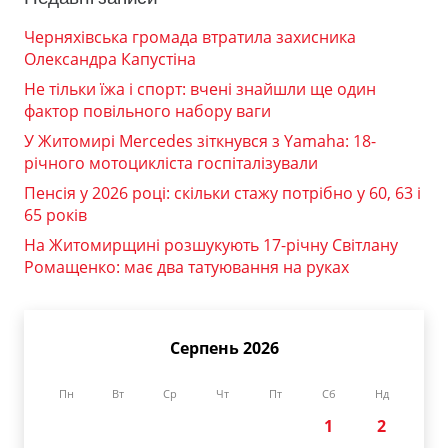
Черняхівська громада втратила захисника
Олександра Капустіна
Не тільки їжа і спорт: вчені знайшли ще один
фактор повільного набору ваги
У Житомирі Mercedes зіткнувся з Yamaha: 18-
річного мотоцикліста госпіталізували
Пенсія у 2026 році: скільки стажу потрібно у 60, 63 і
65 років
На Житомирщині розшукують 17-річну Світлану
Ромащенко: має два татуювання на руках
Серпень 2026
Пн
Вт
Ср
Чт
Пт
Сб
Нд
1
2