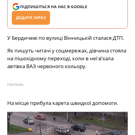
ПІДПИШІТЬСЯ НА НАС В GOOGLE
ДОДАТИ ЗАРАЗ
У Бердичеві по вулиці Вінницькій сталася ДТП.
Як пишуть читачі у соцмережах, дівчина стояла
на пішохідному переході, коли в неї вʼхала
автівка ВАЗ червоного кольору.
РЕКЛАМА
На місце прибула карета швидкої допомоги.