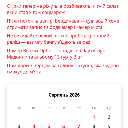
Огірки тепер не ріжуть, а розбивають: літній салат,
який став хітом соцмереж
Після погоні в центрі Бердичева — суд: водій хоче
отримати записи з бодікамер і камер міста
Не викидайте великі огірки: зробіть кроповий
реліш — взимку банку з’їдають за раз
Помер Вільям Орбіт — продюсер Ray of Light
Мадонни та альбому 13 гурту Blur
Помідори з перцем за годину: закуска, яка чудово
смакує до м’яса
Серпень 2026
Пн
Вт
Ср
Чт
Пт
Сб
Нд
1
2
3
4
5
6
7
8
9