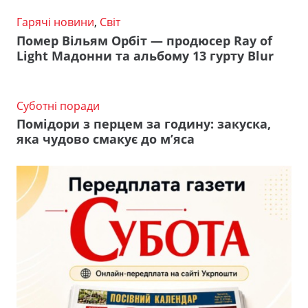
Гарячі новини
,
Світ
Помер Вільям Орбіт — продюсер Ray of
Light Мадонни та альбому 13 гурту Blur
Суботні поради
Помідори з перцем за годину: закуска,
яка чудово смакує до м’яса