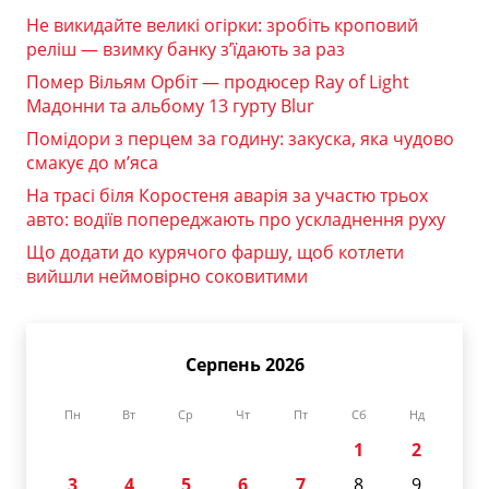
Не викидайте великі огірки: зробіть кроповий
реліш — взимку банку з’їдають за раз
Помер Вільям Орбіт — продюсер Ray of Light
Мадонни та альбому 13 гурту Blur
Помідори з перцем за годину: закуска, яка чудово
смакує до м’яса
На трасі біля Коростеня аварія за участю трьох
авто: водіїв попереджають про ускладнення руху
Що додати до курячого фаршу, щоб котлети
вийшли неймовірно соковитими
Серпень 2026
Пн
Вт
Ср
Чт
Пт
Сб
Нд
1
2
3
4
5
6
7
8
9