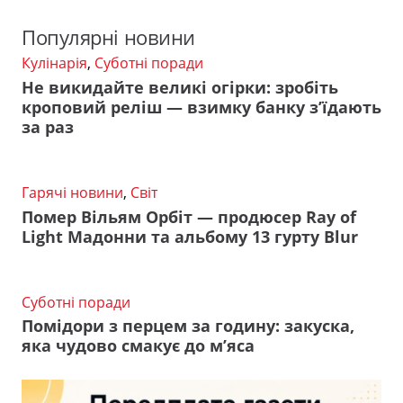
Популярні новини
Кулінарія
,
Суботні поради
Не викидайте великі огірки: зробіть
кроповий реліш — взимку банку з’їдають
за раз
Гарячі новини
,
Світ
Помер Вільям Орбіт — продюсер Ray of
Light Мадонни та альбому 13 гурту Blur
Суботні поради
Помідори з перцем за годину: закуска,
яка чудово смакує до м’яса