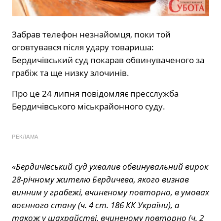
Забрав телефон незнайомця, поки той
оговтувався після удару товариша:
Бердичівський суд покарав обвинуваченого за
грабіж та ще низку злочинів.
Про це 24 липня
повідомляє
пресслужба
Бердичівського міськрайонного суду.
РЕКЛАМА
«Бердичівський суд ухвалив обвинувальний вирок
28-річному жителю Бердичева, якого визнав
винним у грабежі, вчиненому повторно, в умовах
воєнного стану (ч. 4 ст. 186 КК України), а
також у шахрайстві, вчиненому повторно (ч. 2