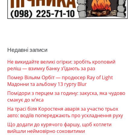
Недавні записи
Не викидайте великі огірки: зробіть кроповий
реліш — взимку банку з’їдають за раз
Помер Вільям Орбіт — продюсер Ray of Light
Мадонни та альбому 13 гурту Blur
Помідори з перцем за годину: закуска, яка чудово
смакує до м’яса
На трасі біля Коростеня аварія за участю трьох
авто: водіїв попереджають про ускладнення руху
Що додати до курячого фаршу, щоб котлети
вийшли неймовірно соковитими