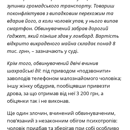
зупинки громадського транспорту. Товариш
поконфліктував з випадковим перехожим та
вдарив його, а коли чоловік упав, у нього випав
смартфон. Обвинувачений забрав дорогий
ґаджет, який пізніше здав у ломбард. Вартість
відкрито викраденого майна складає понад 8
тис. грн»,
– зазначають у суді.
Крім того, обвинувачений двічі вчинив
шахрайські дії
: під приводом «подзвонити»
заволодів телефоном малознайомого чоловіка;
іншу жінку обдурив, пообіцявши привезти
дрова, за що отримав від неї 3 200 грн, а
обіцянки так і не виконав.
Ще один злочин, вчинений обвинуваченим,
пов’язаний з незаконним обігом психотропів:
чоловік придбав та зберігав при собі особливо