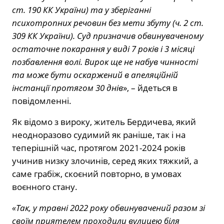
ст. 190 КК України) та у зберіганні
психотропних речовин без мети збуту (ч. 2 ст.
309 КК України). Суд призначив обвинуваченому
остаточне покарання у виді 7 років і 3 місяці
позбавлення волі. Вирок ще не набув чинності
та може бути оскаржений в апеляційній
інстанції протягом 30 днів
», – йдеться в
повідомленні.
Як відомо з вироку, житель Бердичева, який
неодноразово судимий як раніше, так і на
теперішній час, протягом 2021-2024 років
учинив низку злочинів, серед яких тяжкий, а
саме грабіж, скоєний повторно, в умовах
воєнного стану.
«Так, у травні 2022 року обвинувачений разом зі
своїм приятелем проходили вулицею біля