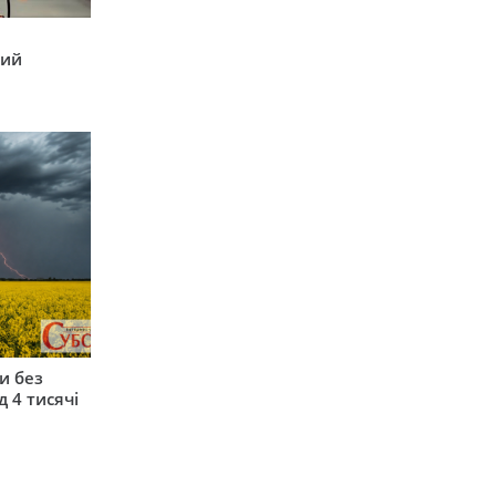
кий
и без
 4 тисячі