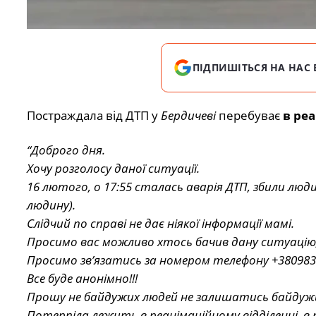
ПІДПИШІТЬСЯ НА НАС 
Постраждала від ДТП у
Бердичеві
перебуває
в реа
“Доброго дня.
Хочу розголосу даної ситуації.
16 лютого, о 17:55 сталась аварія ДТП, збили люди
людину).
Слідчий по справі не дає ніякої інформації мамі.
Просимо вас можливо хтось бачив дану ситуацію,
Просимо зв’язатись за номером телефону +380983
Все буде анонімно!!!
Прошу не байдужих людей не залишатись байдужи
Потерпіла лежить в реанімаційному відділенні, 