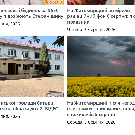
ercedes і будинок за $550
На Житомирщині виміряли
му підозрюють Стефанішину
радіаційний фон 6 серпня: я
показник
рпня, 2026
Четвер, 6 Серпня, 2026
инської громади батьки
На Житомирщині після негод
я на образи дітей. ВІДЕО
електрики залишилися понад
споживачів 5 серпня
рпня, 2026
Середа, 5 Серпня, 2026