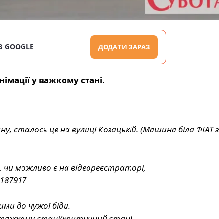
В GOOGLE
ДОДАТИ ЗАРАЗ
німації у важкому стані.
ну, сталось це на вулиці Козацькій. (Машина біла ФІАТ 
 чи можливо є на відеореєстраторі,
187917
ми до чужої біди.
в тяжкому стані(критичний стан).