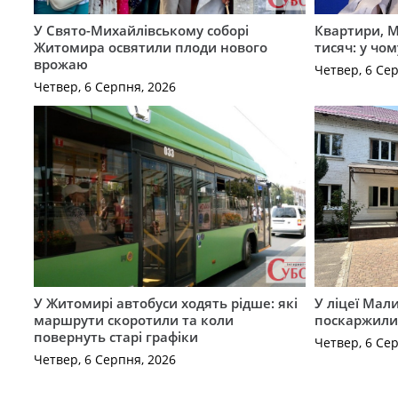
У Свято-Михайлівському соборі
Квартири, M
Житомира освятили плоди нового
тисяч: у чо
врожаю
Четвер, 6 Се
Четвер, 6 Серпня, 2026
У Житомирі автобуси ходять рідше: які
У ліцеї Мал
маршрути скоротили та коли
поскаржилис
повернуть старі графіки
Четвер, 6 Се
Четвер, 6 Серпня, 2026