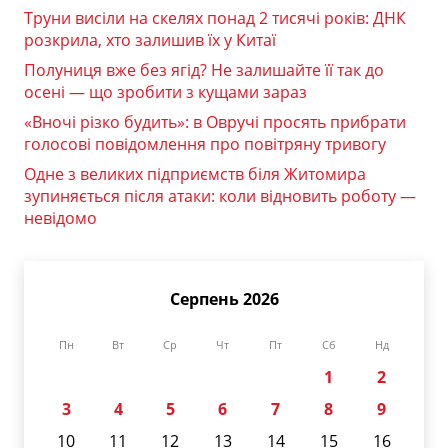
Труни висіли на скелях понад 2 тисячі років: ДНК
розкрила, хто залишив їх у Китаї
Полуниця вже без ягід? Не залишайте її так до
осені — що зробити з кущами зараз
«Вночі різко будить»: в Овручі просять прибрати
голосові повідомлення про повітряну тривогу
Одне з великих підприємств біля Житомира
зупиняється після атаки: коли відновить роботу —
невідомо
Серпень 2026
Пн
Вт
Ср
Чт
Пт
Сб
Нд
1
2
3
4
5
6
7
8
9
10
11
12
13
14
15
16