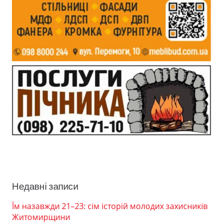
Недавні записи
Їм назавжди 21–23: сім історій молодих захисників
Житомирщини