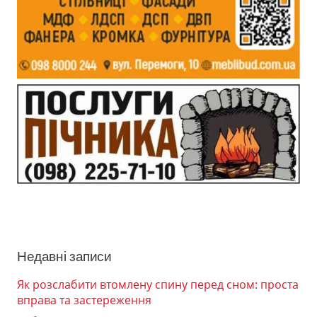
Недавні записи
Як розслабити втомлену спину перед сном: проста
вправа та застереження