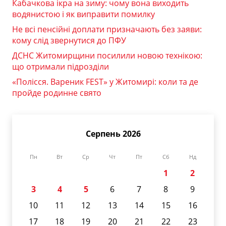
Кабачкова ікра на зиму: чому вона виходить
водянистою і як виправити помилку
Не всі пенсійні доплати призначають без заяви:
кому слід звернутися до ПФУ
ДСНС Житомирщини посилили новою технікою:
що отримали підрозділи
«Полісся. Вареник FEST» у Житомирі: коли та де
пройде родинне свято
Серпень 2026
Пн
Вт
Ср
Чт
Пт
Сб
Нд
1
2
3
4
5
6
7
8
9
10
11
12
13
14
15
16
17
18
19
20
21
22
23