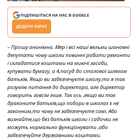
ПІДПИШІТЬСЯ НА НАС В GOOGLE
ДОДАТИ ЗАРАЗ
– Прошу анонімно. Мер і всі наші вельми шановні
депутати чому школи повинні робити ремонти
і складатися коштами на миючі засоби,
купувати бумагу, а 4,посуд до столової шляхом
батьків. Якщо ви забезпечуєте школу,то я так
розумію питання до директора, але директор
говорить зовсім інше. Так ось ,якщо ви так
драконите батьків,що побори в школах є не
законним,то чому не забезпечуєте самі. Або
визнайте,що без батьків школи і садочки не
можуть нормально функціонувати ,або
забезпечуйте державними коштами.