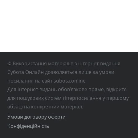
© Використання матеріалів з інтернет-видання
Субота Онлайн дозволяється лише за умови
посилання на сайт subota.online
Для інтернет-видань обов’язкове пряме, відкрите
для пошукових систем гіперпосилання у першому
абзаці на конкретний матеріал.
Умови договору оферти
Конфіденційність