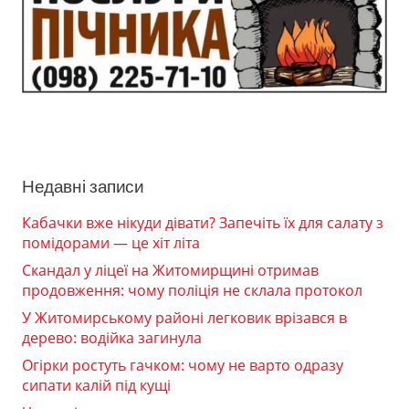
Недавні записи
Кабачки вже нікуди дівати? Запечіть їх для салату з
помідорами — це хіт літа
Скандал у ліцеї на Житомирщині отримав
продовження: чому поліція не склала протокол
У Житомирському районі легковик врізався в
дерево: водійка загинула
Огірки ростуть гачком: чому не варто одразу
сипати калій під кущі