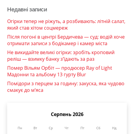
Недавні записи
Огірки тепер не ріжуть, а розбивають: літній салат,
який став хітом соцмереж
Після погоні в центрі Бердичева — суд: водій хоче
отримати записи з бодікамер і камер міста
Не викидайте великі огірки: зробіть кроповий
реліш — взимку банку з’їдають за раз
Помер Вільям Орбіт — продюсер Ray of Light
Мадонни та альбому 13 гурту Blur
Помідори з перцем за годину: закуска, яка чудово
смакує до м’яса
Серпень 2026
Пн
Вт
Ср
Чт
Пт
Сб
Нд