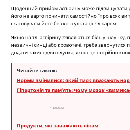
Щоденний прийом аспірину може підвищувати ри
його не варто починати самостійно “про всяк ви
скасовувати його без консультації з лікарем.
Якщо на тлі аспірину з’являються біль у шлунку, 
незвичні синці або кровотечі, треба звернутися 
додати захист для шлунка, якщо це потрібно кон
Читайте також:
Норми змінилися: який тиск вважають нор
Гіпертонія та пам’ять: чому мозок «вимик
РЕКЛАМА
Продукти, які заважають лікам