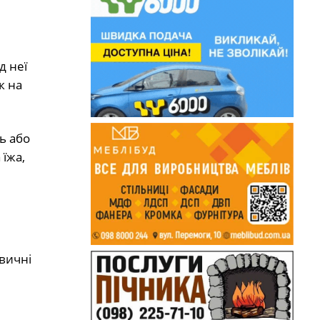
д неї
к на
ь або
їжа,
вичні