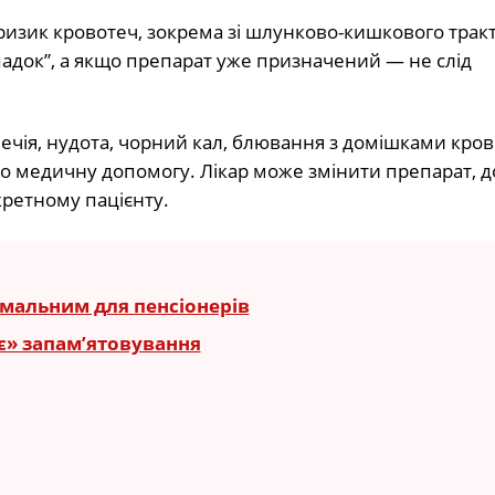
зик кровотеч, зокрема зі шлунково-кишкового тракт
падок”, а якщо препарат уже призначений — не слід
печія, нудота, чорний кал, блювання з домішками крові
по медичну допомогу. Лікар може змінити препарат, д
кретному пацієнту.
мальним для пенсіонерів
ає» запам’ятовування