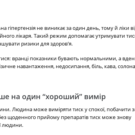
ьна гіпертензія не виникає за один день, тому й ліки ві
йного лікаря. Такий режим допомагає утримувати тис
ншувати ризики для здоров’я.
ися: вранці показники бувають нормальними, а вден
зичне навантаження, недосипання, біль, кава, солона 
ше на один “хороший” вимір
ини. Людина може виміряти тиск у спокої, побачити з
 без щоденного прийому препаратів тиск може знову
ї людини.