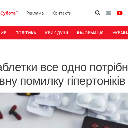
“Субота”
Реклама
Контакти
ЗИВ
ПОЛІТИКА
КРИК ДУШІ
ІНФОРМАЦІЯ
УКРАЇН
летки все одно потрібні
вну помилку гіпертоніків