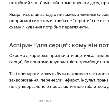
потрібний час. Самостійно зменшувати дозу, про
Якщо тиск став занадто низьким, з’явилися слабк
неприємні симптоми, треба не “терпіти” і не екс
схему лікування потрібно переглянути.
Аспірин “для серця”: кому він пот
Окремо лікар може призначити ацетилсаліцилову к
серця”, бо вона зменшує здатність тромбоцитів 
Такі препарати можуть бути важливою частиною 
захворювання, перенесли інфаркт, інсульт, транз
не є універсальною профілактичною таблеткою дл
РЕКЛАМА