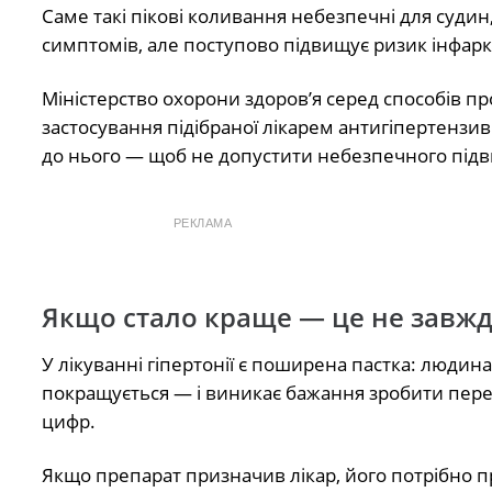
Саме такі пікові коливання небезпечні для судин,
симптомів, але поступово підвищує ризик інфаркт
Міністерство охорони здоров’я серед способів пр
застосування підібраної лікарем антигіпертензивн
до нього — щоб не допустити небезпечного підв
РЕКЛАМА
Якщо стало краще — це не завжд
У лікуванні гіпертонії є поширена пастка: людин
покращується — і виникає бажання зробити пере
цифр.
Якщо препарат призначив лікар, його потрібно пр