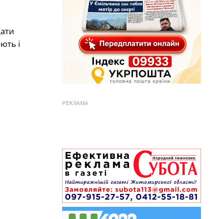
дати
ють і
РЕКЛАМА