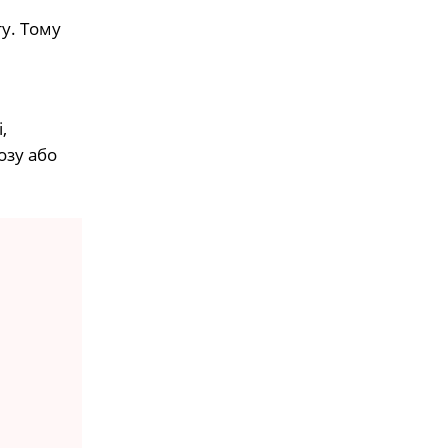
у. Тому
,
озу або