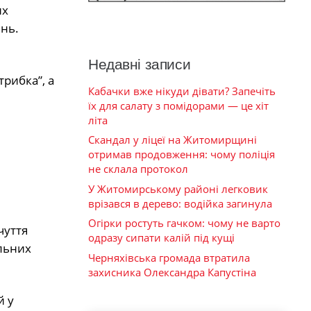
их
ень.
Недавні записи
трибка”, а
Кабачки вже нікуди дівати? Запечіть
їх для салату з помідорами — це хіт
літа
Скандал у ліцеї на Житомирщині
отримав продовження: чому поліція
не склала протокол
У Житомирському районі легковик
врізався в дерево: водійка загинула
Огірки ростуть гачком: чому не варто
чуття
одразу сипати калій під кущі
льних
Черняхівська громада втратила
захисника Олександра Капустіна
й у