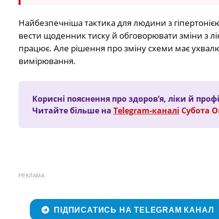
Найбезпечніша тактика для людини з гіпертоніє
вести щоденник тиску й обговорювати зміни з лі
працює. Але рішення про зміну схеми має ухвалю
вимірювання.
Корисні пояснення про здоров’я, ліки й проф
Читайте більше на
Telegram-каналі
Субота 
РЕКЛАМА
ПІДПИСАТИСЬ НА TELEGRAM КАНАЛ