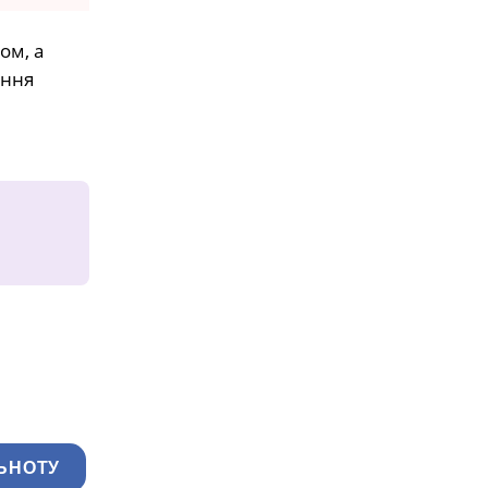
ом, а
ання
ЬНОТУ