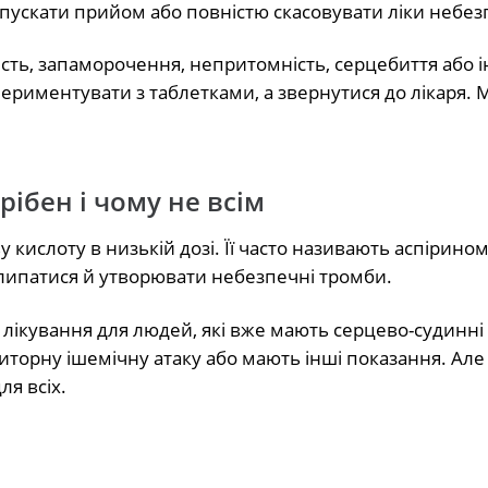
пускати прийом або повністю скасовувати ліки небез
ість, запаморочення, непритомність, серцебиття або і
периментувати з таблетками, а звернутися до лікаря.
рібен і чому не всім
ислоту в низькій дозі. Її часто називають аспірином
злипатися й утворювати небезпечні тромби.
лікування для людей, які вже мають серцево-судинні
иторну ішемічну атаку або мають інші показання. Але
я всіх.