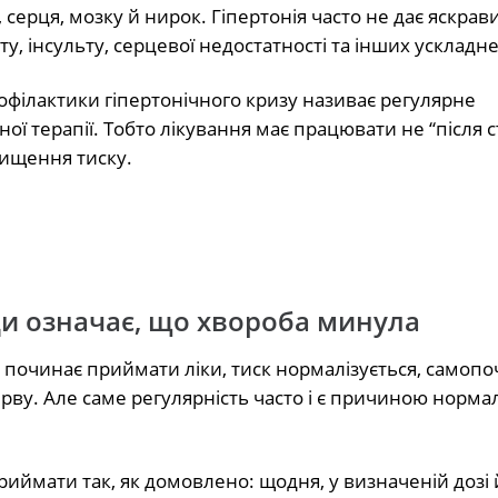
 серця, мозку й нирок. Гіпертонія часто не дає яскрав
у, інсульту, серцевої недостатності та інших ускладн
офілактики гіпертонічного кризу називає регулярне
ої терапії. Тобто лікування має працювати не “після с
ищення тиску.
и означає, що хвороба минула
а починає приймати ліки, тиск нормалізується, самопо
рву. Але саме регулярність часто і є причиною норма
иймати так, як домовлено: щодня, у визначеній дозі 