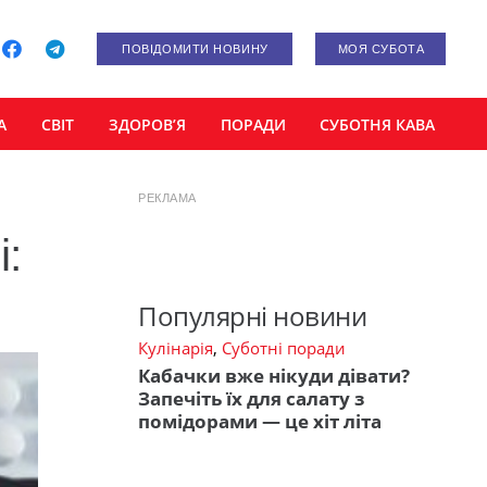
ПОВІДОМИТИ НОВИНУ
МОЯ СУБОТА
А
СВІТ
ЗДОРОВ’Я
ПОРАДИ
СУБОТНЯ КАВА
РЕКЛАМА
:
Популярні новини
Кулінарія
,
Суботні поради
Кабачки вже нікуди дівати?
Запечіть їх для салату з
помідорами — це хіт літа