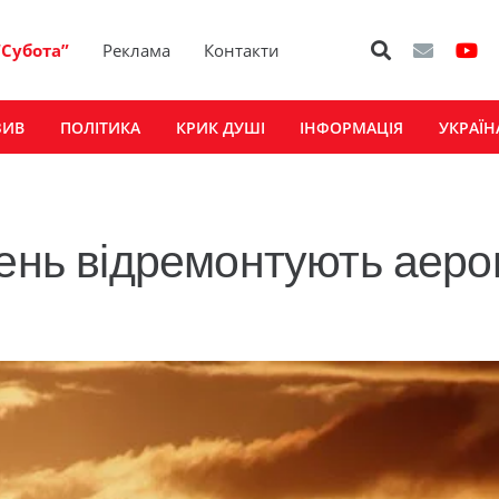
“Субота”
Реклама
Контакти
ЗИВ
ПОЛІТИКА
КРИК ДУШІ
ІНФОРМАЦІЯ
УКРАЇН
вень відремонтують аеро