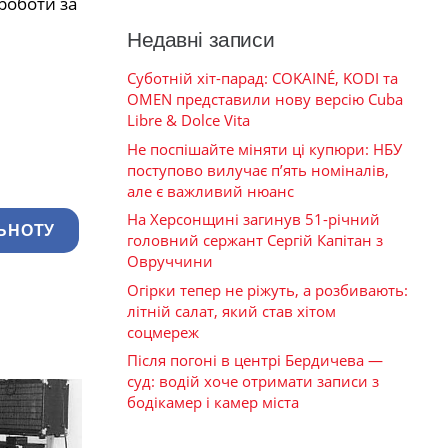
роботи за
Недавні записи
Суботній хіт-парад: COKAINÉ, KODI та
OMEN представили нову версію Cuba
Libre & Dolce Vita
Не поспішайте міняти ці купюри: НБУ
поступово вилучає п’ять номіналів,
але є важливий нюанс
На Херсонщині загинув 51-річний
ЬНОТУ
головний сержант Сергій Капітан з
Овруччини
Огірки тепер не ріжуть, а розбивають:
літній салат, який став хітом
соцмереж
Після погоні в центрі Бердичева —
суд: водій хоче отримати записи з
бодікамер і камер міста