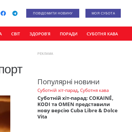
ПОВІДОМИТИ НОВИНУ
МОЯ СУБОТА
А
СВІТ
ЗДОРОВ’Я
ПОРАДИ
СУБОТНЯ КАВА
РЕКЛАМА
порт
Популярні новини
Суботній хіт-парад
,
Суботня кава
Суботній хіт-парад: COKAINÉ,
KODI та OMEN представили
нову версію Cuba Libre & Dolce
Vita