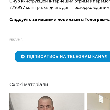
Онур Ккнструкціон інтернешнл отримав перемогу
779,997 млн грн, свідчать дані Прозорро. Єдини
Слідкуйте за нашими новинами в Телеграм-к
РЕКЛАМА
ПІДПИСАТИСЬ НА TELEGRAM КАНАЛ
Схожі матеріали