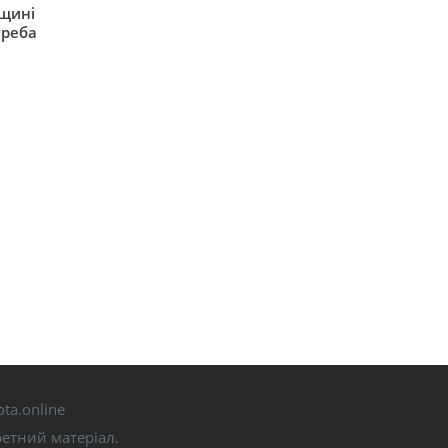
рщині
треба
ta.online
ретний матеріал.