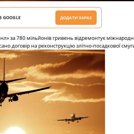
В GOOGLE
ДОДАТИ ЗАРАЗ
нл» за 780 мільйонів гривень відремонтує міжнарод
сано договір на реконструкцію злітно-посадкової смуг