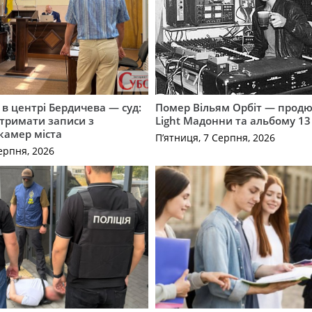
і в центрі Бердичева — суд:
Помер Вільям Орбіт — продю
отримати записи з
Light Мадонни та альбому 13 
 камер міста
П’ятниця, 7 Серпня, 2026
ерпня, 2026