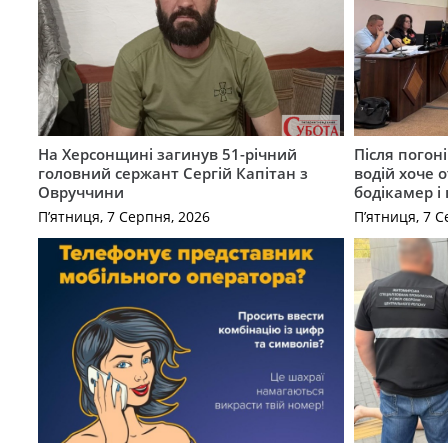
На Херсонщині загинув 51-річний
Після погон
головний сержант Сергій Капітан з
водій хоче 
Овруччини
бодікамер і
П’ятниця, 7 Серпня, 2026
П’ятниця, 7 С