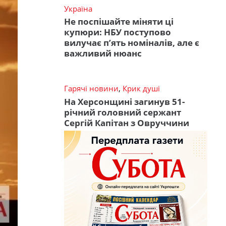
Україна
Не поспішайте міняти ці
купюри: НБУ поступово
вилучає п’ять номіналів, але є
важливий нюанс
Гарячі новини
,
Крик душі
На Херсонщині загинув 51-
річний головний сержант
Сергій Капітан з Овруччини