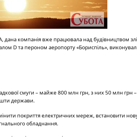
А, дана компанія вже працювала над будівництвом злі
налом D та пероном аеропорту «Бориспіль», виконувал
садкової смуги – майже 800 млн грн, з них 50 млн грн –
ошти держави.
мінити покриття електричних мереж, встановити нов
сигнального обладнання.