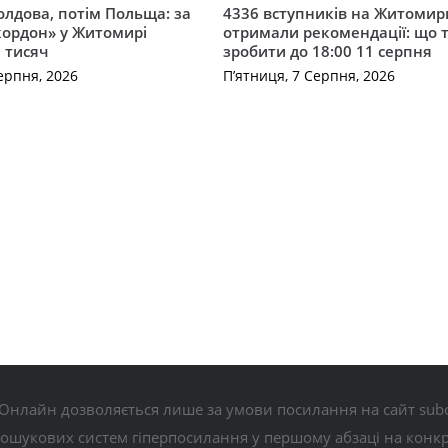
лдова, потім Польща: за
4336 вступників на Житоми
кордон» у Житомирі
отримали рекомендації: що 
 тисяч
зробити до 18:00 11 серпня
ерпня, 2026
П’ятниця, 7 Серпня, 2026
Онлайн дозволяється лише за умови посилання на сайт subo
пошукових систем гіперпосилання у першому абзаці на конк