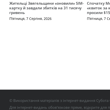
Жительці Звягельщини «оновили» SIM-
Спочатку Мо
картку й завдали збитків на 31 тисячу
«квиток за 
гривень
просили $15
П’ятниця, 7 Серпня, 2026
П’ятниця, 7 С
© Використання матеріалів з інтернет-видання Субота 
Для інтернет-видань обов’язкове пряме, відкрите для 