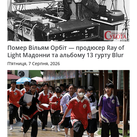
Помер Вільям Орбіт — продюсер Ray of
Light Мадонни та альбому 13 гурту Blur
П’ятниця, 7 Серпня, 2026