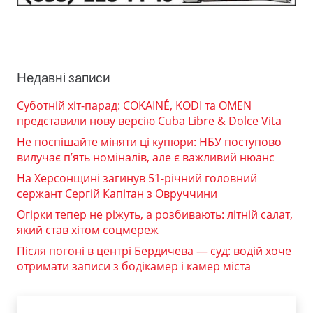
Недавні записи
Суботній хіт-парад: COKAINÉ, KODI та OMEN
представили нову версію Cuba Libre & Dolce Vita
Не поспішайте міняти ці купюри: НБУ поступово
вилучає п’ять номіналів, але є важливий нюанс
На Херсонщині загинув 51-річний головний
сержант Сергій Капітан з Овруччини
Огірки тепер не ріжуть, а розбивають: літній салат,
який став хітом соцмереж
Після погоні в центрі Бердичева — суд: водій хоче
отримати записи з бодікамер і камер міста