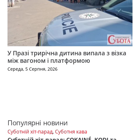
У Празі трирічна дитина випала з візка
між вагоном і платформою
Середа, 5 Серпня, 2026
Популярні новини
Суботній хіт-парад
,
Суботня кава
Суботній хіт-парад: COKAINÉ, KODI та