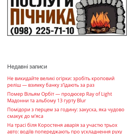
Недавні записи
Не викидайте великі огірки: зробіть кроповий
реліш — взимку банку з’їдають за раз
Помер Вільям Орбіт — продюсер Ray of Light
Мадонни та альбому 13 гурту Blur
Помідори з перцем за годину: закуска, яка чудово
смакує до м’яса
На трасі біля Коростеня аварія за участю трьох
авто: водіїв попереджають про ускладнення руху