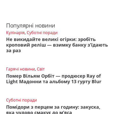
Популярні новини
Кулінарія
,
Суботні поради
Не викидайте великі огірки: зробіть
кроповий реліш — взимку банку з’їдають
за раз
Гарячі новини
,
Світ
Помер Вільям Орбіт — продюсер Ray of
Light Мадонни та альбому 13 гурту Blur
Суботні поради
Помідори з перцем за годину: закуска,
яка чудово смакує до м’яса