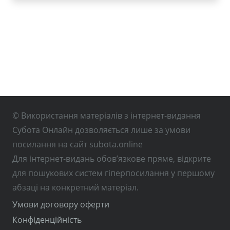
© Використання матеріалів з інтернет-видання
Субота Онлайн дозволяється лише за умови
посилання на сайт subota.online
Для інтернет-видань обов’язкове пряме, відкрите
для пошукових систем гіперпосилання у першому
абзаці на конкретний матеріал.
Умови договору оферти
Конфіденційність