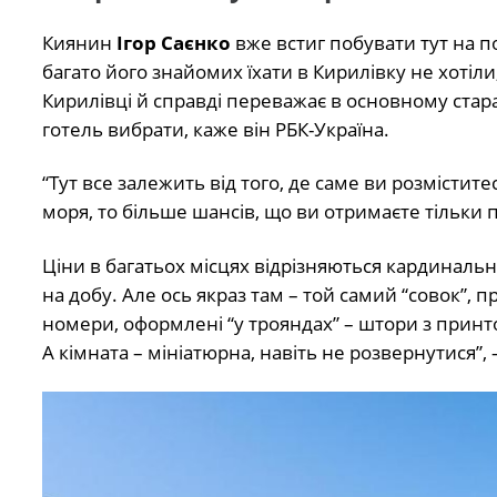
Киянин
Ігор Саєнко
вже встиг побувати тут на по
багато його знайомих їхати в Кирилівку не хотіли,
Кирилівці й справді переважає в основному стара
готель вибрати, каже він РБК-Україна.
“Тут все залежить від того, де саме ви розмістит
моря, то більше шансів, що ви отримаєте тільки п
Ціни в багатьох місцях відрізняються кардиналь
на добу. Але ось якраз там – той самий “совок”, 
номери, оформлені “у трояндах” – штори з принт
А кімната – мініатюрна, навіть не розвернутися”,