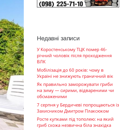
Недавні записи
У Коростенському ТЦК помер 46-
річний чоловік після проходження
ВЛК
Мобілізація до 60 років: чому в
Україні не знижують граничний вік
Як правильно заморожувати гриби
на зиму — сирими, відвареними чи
обсмаженими
7 серпня у Бердичеві попрощаються із
Захисником Дмитром Плаксюком
Росте купками під тополею: на який
гриб схожа незвична біла знахідка