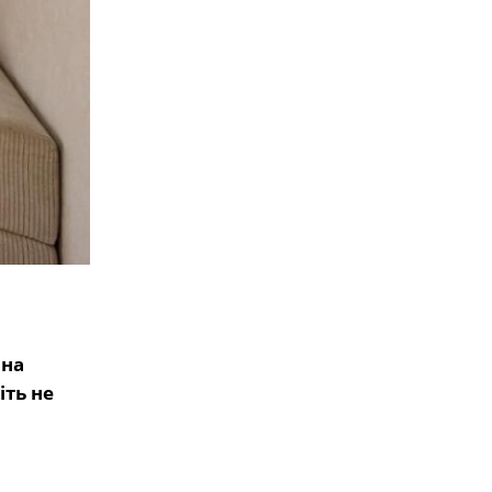
 на
іть не