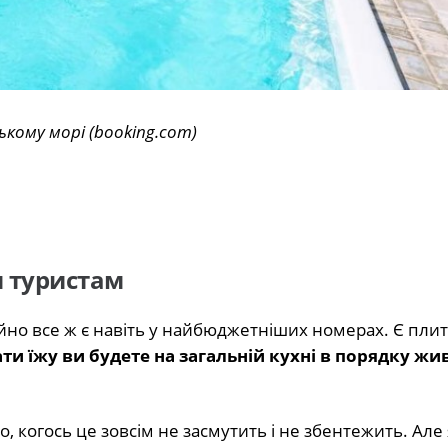
ькому морі (booking.com)
и туристам
ійно все ж є навіть у найбюджетніших номерах. Є плит
ти їжу ви будете на загальній кухні в порядку жи
 когось це зовсім не засмутить і не збентежить. Але 