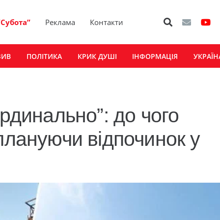
“Субота”
Реклама
Контакти
ЗИВ
ПОЛІТИКА
КРИК ДУШІ
ІНФОРМАЦІЯ
УКРАЇН
ардинально”: до чого
плануючи відпочинок у