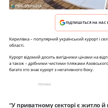
ПІДПИШІТЬСЯ НА НАС 
Кирилівка – популярний український курорт і се
області.
Курорт відомий досить вигідними цінами на відп
а також – дрібними чистими пляжами Азовського м
багато хто знає курорт з негативного боку.
РЕКЛАМА
“У приватному секторі є житло й 