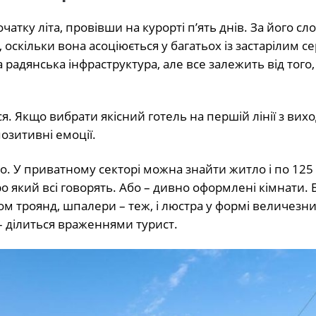
чатку літа, провівши на курорті п’ять днів. За його сл
 оскільки вона асоціюється у багатьох із застарілим се
 радянська інфраструктура, але все залежить від того,
еся. Якщо вибрати якісний готель на першій лінії з вих
озитивні емоції.
но. У приватному секторі можна знайти житло і по 125
про який всі говорять. Або – дивно оформлені кімнати.
ом троянд, шпалери – теж, і люстра у формі величезни
 – ділиться враженнями турист.