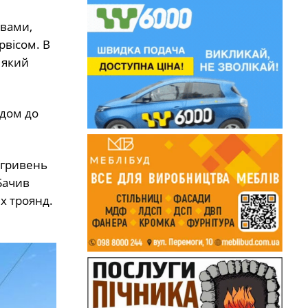
овами,
рвісом. В
 який
одом до
 гривень
 Бачив
х троянд.