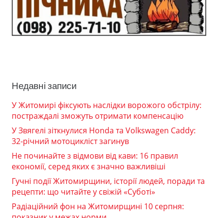
Недавні записи
У Житомирі фіксують наслідки ворожого обстрілу:
постраждалі зможуть отримати компенсацію
У Звягелі зіткнулися Honda та Volkswagen Caddy:
32-річний мотоцикліст загинув
Не починайте з відмови від кави: 16 правил
економії, серед яких є значно важливіші
Гучні події Житомирщини, історії людей, поради та
рецепти: що читайте у свіжій «Суботі»
Радіаційний фон на Житомирщині 10 серпня:
показник у межах норми