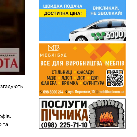
 згадують
офів.
 та