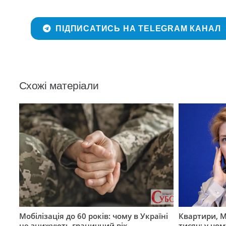
ПІДПИСАТИСЬ НА TELEGRAM КАНАЛ
Схожі матеріали
Мобілізація до 60 років: чому в Україні
Квартири, M
не знижують граничний вік
тисяч: у чо