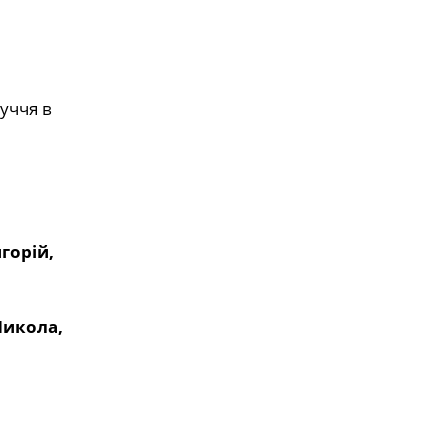
уччя в
горій,
Микола,