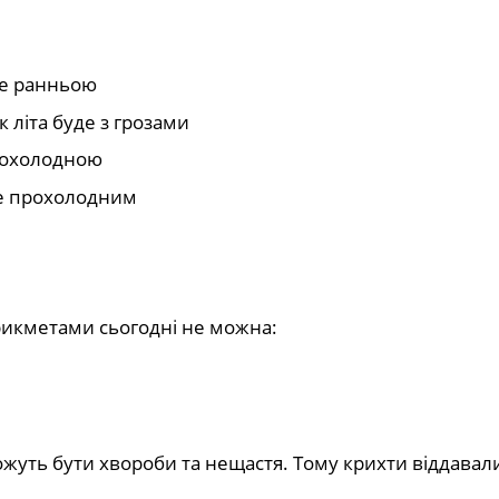
де ранньою
к літа буде з грозами
прохолодною
уде прохолодним
рикметами сьогодні не можна:
можуть бути хвороби та нещастя. Тому крихти віддавал