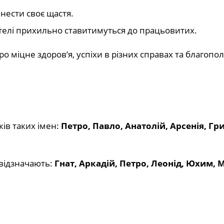
инести своє щастя.
ителі прихильно ставитимуться до працьовитих.
 міцне здоров’я, успіхи в різних справах та благопол
ків таких імен:
Петро, Павло, Анатолій, Арсенія, Гри
відзначають:
Гнат, Аркадій, Петро, Леонід, Юхим, 