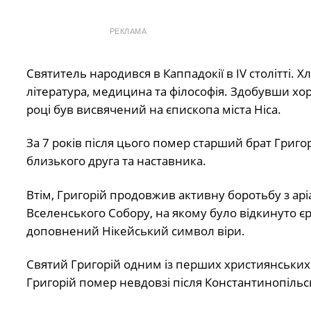
РЕКЛАМА
Святитель народився в Каппадокії в IV столітті. 
література, медицина та філософія. Здобувши хор
році був висвячений на єпископа міста Ніса.
За 7 років після цього помер старший брат Григо
близького друга та наставника.
Втім, Григорій продовжив активну боротьбу з ар
Вселенського Собору, на якому було відкинуто єр
доповнений Нікейський символ віри.
Святий Григорій одним із перших християнських 
Григорій помер невдовзі після Константинопільс