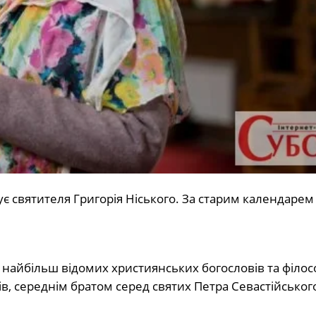
є святителя Григорія Ніського. За старим календарем
найбільш відомих християнських богословів та філос
в, середнім братом серед святих Петра Севастійського