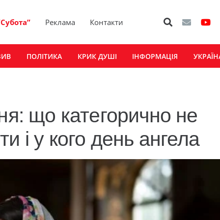
“Субота”
Реклама
Контакти
ЗИВ
ПОЛІТИКА
КРИК ДУШІ
ІНФОРМАЦІЯ
УКРАЇН
ня: що категорично не
и і у кого день ангела