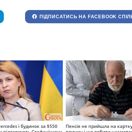
ПІДПИСАТИСЬ НА FACEBOOK СПІЛ
ercedes і будинок за $550
Пенсія не прийшла на картку
му підозрюють Стефанішину
причин і що робити насампе