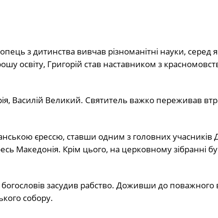
Хлопець з дитинства вивчав різноманітні науки, серед 
ошу освіту, Григорій став наставником з красномовств
рія, Василій Великий. Святитель важко переживав втр
іанською єрессю, ставши одним з головних учасників 
есь Македонія. Крім цього, на церковному зібранні бу
богословів засудив рабство. Доживши до поважного в
ького собору.