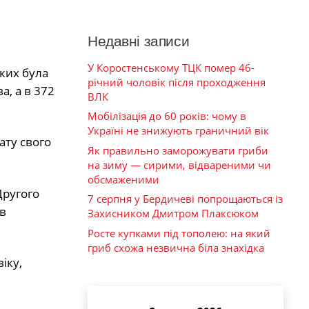
Недавні записи
У Коростенському ТЦК помер 46-
яких була
річний чоловік після проходження
а, а в 372
ВЛК
Мобілізація до 60 років: чому в
Україні не знижують граничний вік
ату свого
Як правильно заморожувати гриби
на зиму — сирими, відвареними чи
обсмаженими
Другого
7 серпня у Бердичеві попрощаються із
в
Захисником Дмитром Плаксюком
Росте купками під тополею: на який
гриб схожа незвична біла знахідка
іку,