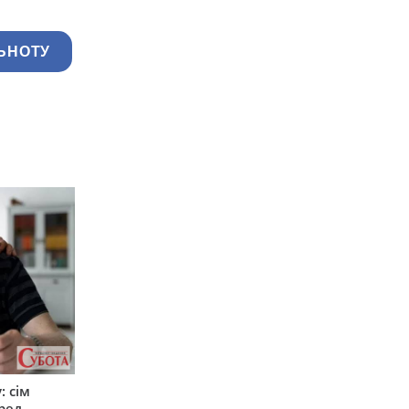
ЬНОТУ
: сім
ред