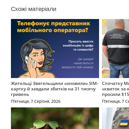
Схожі матеріали
Жительці Звягельщини «оновили» SIM-
Спочатку Мо
картку й завдали збитків на 31 тисячу
«квиток за 
гривень
просили $15
П’ятниця, 7 Серпня, 2026
П’ятниця, 7 С