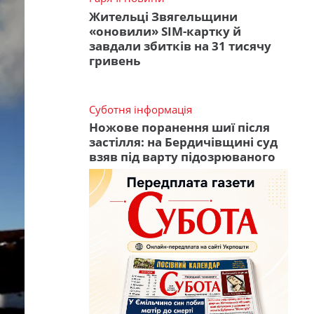
Жительці Звягельщини
«оновили» SIM-картку й
завдали збитків на 31 тисячу
гривень
Суботня інформація
Ножове поранення шиї після
застілля: на Бердичівщині суд
взяв під варту підозрюваного