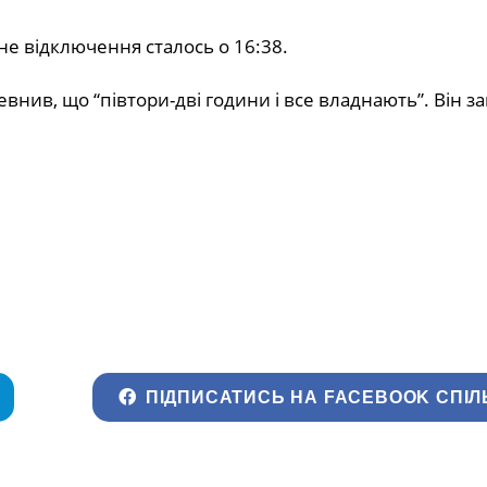
не відключення сталось о 16:38.
евнив, що “півтори-дві години і все владнають”. Він з
ПІДПИСАТИСЬ НА FACEBOOK СПІЛ