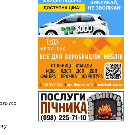
ерго та
я у