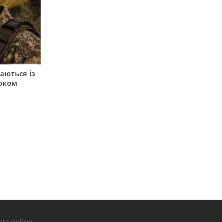
аються із
юком
ta.online