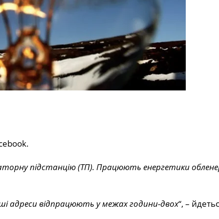
cebook.
аторну підстанцію (ТП). Працюють енергетики облен
інші адреси відпрацюють у межах години-двох
“, – йдетьс