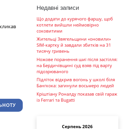
Недавні записи
Що додати до курячого фаршу, щоб
котлети вийшли неймовірно
акликав
соковитими
Жительці Звягельщини «оновили»
SIM-картку й завдали збитків на 31
тисячу гривень
Ножове поранення шиї після застілля:
на Бердичівщині суд взяв під варту
підозрюваного
Підліток відкрив вогонь у школі біля
Бангкока: загинули восьмеро людей
Кріштіану Роналду показав свій гараж
із Ferrari та Bugatti
ЬНОТУ
Серпень 2026