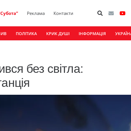
“Субота”
Реклама
Контакти
ЗИВ
ПОЛІТИКА
КРИК ДУШІ
ІНФОРМАЦІЯ
УКРАЇН
ся без світла:
танція