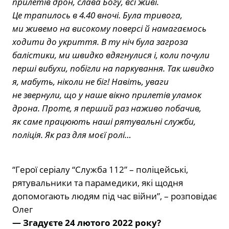
прилетів дрон, слава Богу, всі живі.
Це трапилось в 4.40 вночі. Була тривога,
ми живемо на високому поверсі й намагаємось
ходити до укриття. В ту ніч була загроза
балістики, ми швидко вдягнулися і, коли почули
перші вибухи, побігли на паркування. Так швидко
я, мабуть, ніколи не біг! Навіть, уваги
не звернули, що у наше вікно прилетів уламок
дрона. Проте, я перший раз наживо побачив,
як саме працюють наші рятувальні служби,
поліція. Як раз для моєї ролі…
“Герої серіалу “Служба 112” – поліцейські,
рятувальники та парамедики, які щодня
допомогають людям під час війни”, – розповідає
Олег
— Згадуєте 24 лютого 2022 року?