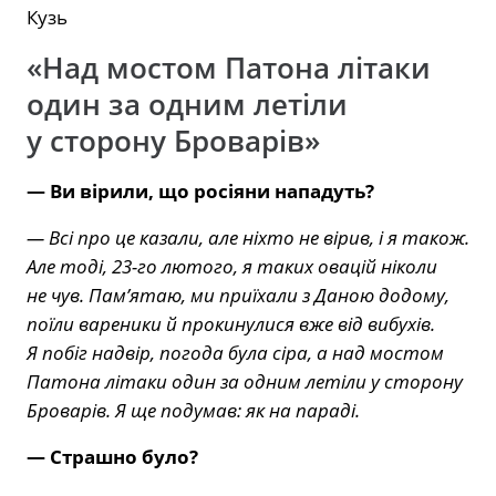
Кузь
«Над мостом Патона літаки
один за одним летіли
у сторону Броварів»
— Ви вірили, що росіяни нападуть?
— Всі про це казали, але ніхто не вірив, і я також.
Але тоді, 23-го лютого, я таких овацій ніколи
не чув. Памʼятаю, ми приїхали з Даною додому,
поїли вареники й прокинулися вже від вибухів.
Я побіг надвір, погода була сіра, а над мостом
Патона літаки один за одним летіли у сторону
Броварів. Я ще подумав: як на параді.
— Страшно було?