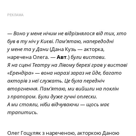
РЕКЛАМА
— Воно у мене нічим не відрізнялося від тих, хто
був в ту ніч у Києві. Памʼятаю, напередодні
у мене та у Дани
(Дана Кузь — акторка,
наречена Олега. —
Авт
.)
були вистави.
Я на сцені Театру на Лівому березі грав у виставі
«Ерендіра» — вона наразі зараз не йде, багато
акторів з неї служать. Це була передніч
вторгнення. Памʼятаю, ми вийшли на поклін
з прапором. Були дуже гучні оплески.
А ми стояли, ніби відчуваючи — щось має
трапитись.
Олег Гоцуляк з нареченою, акторкою Даною