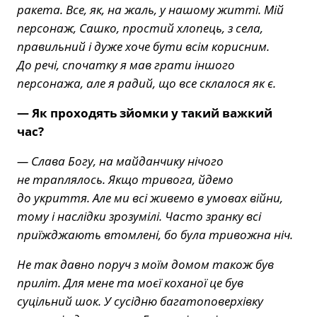
ракета. Все, як, на жаль, у нашому житті. Мій
персонаж, Сашко, простий хлопець, з села,
правильний і дуже хоче бути всім корисним.
До речі, спочатку я мав грати іншого
персонажа, але я радий, що все склалося як є.
— Як проходять зйомки у такий важкий
час?
— Слава Богу, на майданчику нічого
не траплялось. Якщо тривога, йдемо
до укриття. Але ми всі живемо в умовах війни,
тому і наслідки зрозумілі. Часто зранку всі
приїжджають втомлені, бо була тривожна ніч.
Не так давно поруч з моїм домом також був
приліт. Для мене та моєї коханої це був
суцільний шок. У сусідню багатоповерхівку