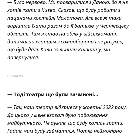
— Було нервово. Ми посварилися з Даною, бо я не
хотів їхати з Києва. Сказав, що буду робити з
пацанами коктейлі Молотова. Але все ж таки
вирішили їхати разом до її батьків, у Чернівецьку
область. Там я став на облік у військкоматі,
допомагав хлопцям з самооборони і не розумів,
що буде далі. Коли звільнили Київщину, ми
повернулися.
РЕКЛАМА
— Тоді театри ще були зачинені…
— Так, наш театр відкрився у жовтні 2022 року.
До цього у мене взагалі було побоювання
майбутнього. Не думав, що буду колись грати.
Гадав, чим буду займатися. Потім неймовірно