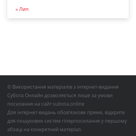
« Лип
© Використання матеріалів з інтернет-видання
Субота Онлайн дозволяється лише за умови
посилання на сайт subota.online
Для інтернет-видань обов’язкове пряме, відкрите
для пошукових систем гіперпосилання у першому
абзаці на конкретний матеріал.