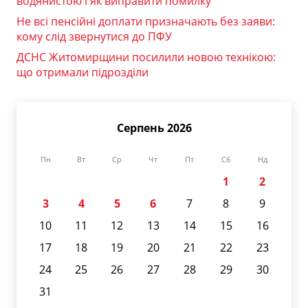
водянистою і як виправити помилку
Не всі пенсійні доплати призначають без заяви:
кому слід звернутися до ПФУ
ДСНС Житомирщини посилили новою технікою:
що отримали підрозділи
Серпень 2026
Пн
Вт
Ср
Чт
Пт
Сб
Нд
1
2
3
4
5
6
7
8
9
10
11
12
13
14
15
16
17
18
19
20
21
22
23
24
25
26
27
28
29
30
31