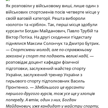
Як розповіли у військовому виші, лише один з
військових спортсменів посів четверте місце у
своїй ваговій категорії. Решта вибороли
«золото» та «срібло». Так, перші місця здобули
курсанти Богдан Майданович, Павло Трубій та
Віктор Потіха. На другі сходинки п’єдесталу
піднялися Максим Солончук та Дмитро Бутрик.
— Спортсмени молоді, але по-справжньому
закохані у спорт та подають великі надії,
—
розповідає доцент кафедри фізичної
підготовки, заслужений майстер спорту
України, заслужений тренер України з
гирьового спорту підполковник Василь
Пронтенко.
— Здебільшого це курсанти
першого-другого курсів, тож усе ще у хлопців
попереду. А втім, один з них, Богдан
Майданович, уже кандидат у майстри спорту,