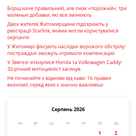
Борщ наче правильний, але смак «порожній»: три
маленькі добавки, які все змінюють
Двох жителів Житомирщини підозрюють у
реєстрації Starlink, якими могли користуватися
окупанти
У Житомирі фіксують наслідки ворожого обстрілу:
постраждалі зможуть отримати компенсацію
У Звягелі зіткнулися Honda та Volkswagen Caddy:
32-річний мотоцикліст загинув
Не починайте з відмови від кави: 16 правил
економії, серед яких є значно важливіші
Серпень 2026
Пн
Вт
Ср
Чт
Пт
Сб
Нд
1
2