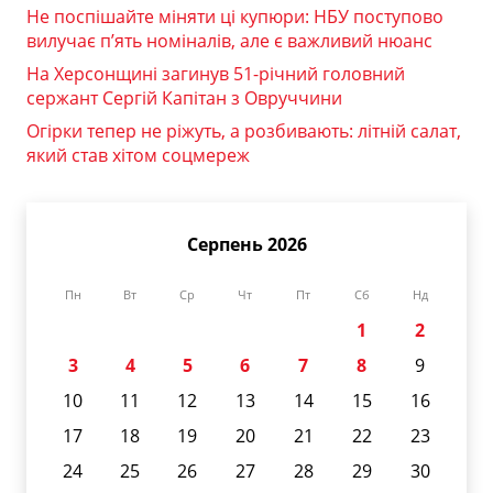
Не поспішайте міняти ці купюри: НБУ поступово
вилучає п’ять номіналів, але є важливий нюанс
На Херсонщині загинув 51-річний головний
сержант Сергій Капітан з Овруччини
Огірки тепер не ріжуть, а розбивають: літній салат,
який став хітом соцмереж
Серпень 2026
Пн
Вт
Ср
Чт
Пт
Сб
Нд
1
2
3
4
5
6
7
8
9
10
11
12
13
14
15
16
17
18
19
20
21
22
23
24
25
26
27
28
29
30