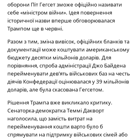
оборони Піт Гегсет зможе офіційно називати
себе «міністром війни». Ідея повернення
історичної назви вперше обговорювалася
Трампом ще в червні.
Разом з тим, зміна вивісок, офіційних бланків та
документації може коштувати американському
бюджету десятки мільйонів доларів. Для
порівняння, спроба адміністрації Джо Байдена
перейменувати дев’ять військових баз на честь
діячів Конфедерації оцінювалася у 39 мільйонів
доларів, але була скасована Гегсетом.
Рішення Трампа вже викликало критику.
Сенаторка-демократка Теммі Дакворт
наголосила, що замість витрат на
перейменування кошти варто було б
спрямувати на підтримку військових сімей або