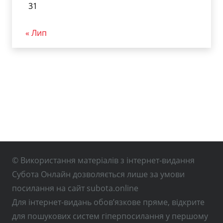
31
« Лип
© Використання матеріалів з інтернет-видання
Субота Онлайн дозволяється лише за умови
посилання на сайт subota.online
Для інтернет-видань обов’язкове пряме, відкрите
для пошукових систем гіперпосилання у першому