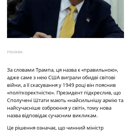
РЕКЛАМА
За словами Трампа, ця назва є «правильною»,
адже саме з нею США виграли обидві світові
війни, а її скасування у 1949 році він пояснив
«політкоректністю». Президент підкреслив, що
Сполучені Штати мають «найсильнішу армію та
найсучасніше озброєння у світі», тому нова
назва відповідає сучасним викликам.
Це рішення означає, що чинний міністр