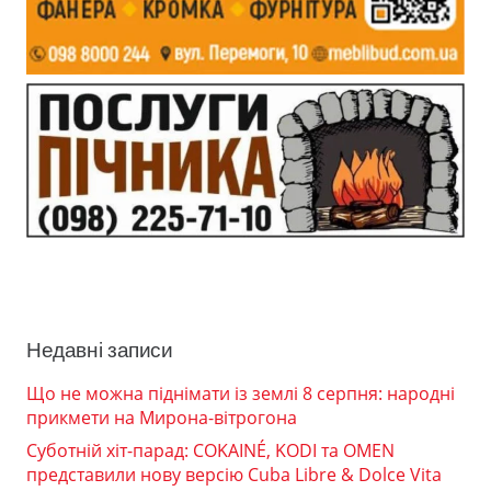
Недавні записи
Що не можна піднімати із землі 8 серпня: народні
прикмети на Мирона-вітрогона
Суботній хіт-парад: COKAINÉ, KODI та OMEN
представили нову версію Cuba Libre & Dolce Vita