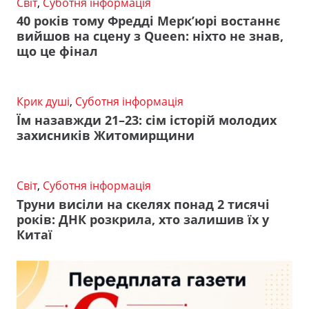
Світ
,
Суботня інформація
40 років тому Фредді Мерк’юрі востаннє
вийшов на сцену з Queen: ніхто не знав,
що це фінал
Крик душі
,
Суботня інформація
Їм назавжди 21–23: сім історій молодих
захисників Житомирщини
Світ
,
Суботня інформація
Труни висіли на скелях понад 2 тисячі
років: ДНК розкрила, хто залишив їх у
Китаї