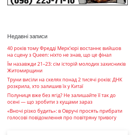
Недавні записи
40 років тому Фредді Мерк’юрі востаннє вийшов
на сцену з Queen: ніхто не знав, що це фінал
Їм назавжди 21–23: сім історій молодих захисників
Житомирщини
Труни висіли на скелях понад 2 тисячі років: ДНК
розкрила, хто залишив їх у Китаї
Полуниця вже без ягід? Не залишайте її так до
осені — що зробити з кущами зараз
«Вночі різко будить»: в Овручі просять прибрати
голосові повідомлення про повітряну тривогу