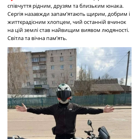
співчуття рідним, друзям та близьким юнака.
Сергія назавжди запам’ятають щирим, добрим і
життєрадісним хлопцем, чий останній вчинок
на цій землі став найвищим виявом людяності.
Світла та вічна пам’ять.