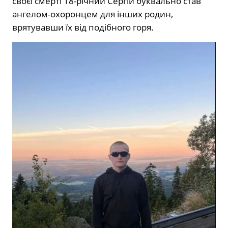
своєї смерті 18-річний Сергій буквально став
ангелом-охоронцем для інших родин,
врятувавши їх від подібного горя.