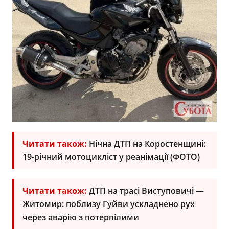
Читати також:
Нічна ДТП на Коростенщині:
19-річний мотоцикліст у реанімації (ФОТО)
Читати також:
ДТП на трасі Виступовичі —
Житомир: поблизу Гуйви ускладнено рух
через аварію з потерпілими